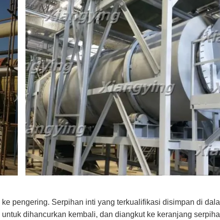
ke pengering. Serpihan inti yang terkualifikasi disimpan di da
ng untuk dihancurkan kembali, dan diangkut ke keranjang serpih