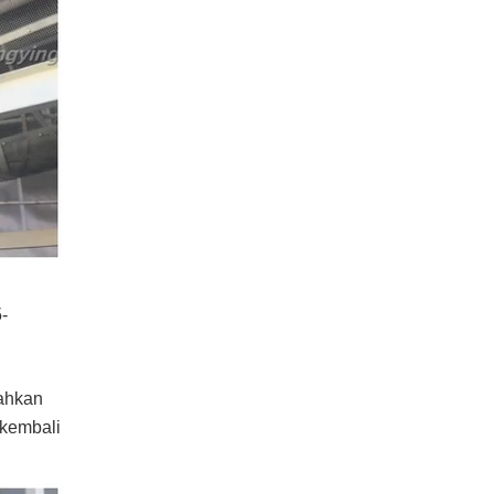
-
sahkan
 kembali