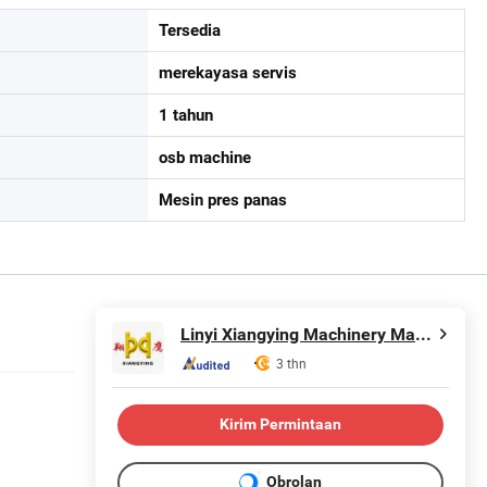
Tersedia
merekayasa servis
1 tahun
osb machine
Mesin pres panas
Linyi Xiangying Machinery Manufacturing Co., Ltd
3 thn
Kirim Permintaan
Obrolan