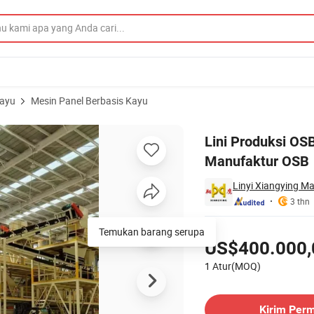
Kayu
Mesin Panel Berbasis Kayu
 Peralatan Manufaktur OSB
Lini Produksi OS
Manufaktur OSB
Linyi Xiangying Ma
3 thn
Harga
Temukan barang serupa
US$400.000,
1 Atur(MOQ)
Hubungi Pemasok
Kirim Per