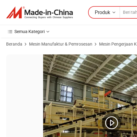
Produk
Semua Kategori
Beranda
Mesin Manufaktur & Pemrosesan
Mesin Pengerjaan 
Gambar Produk dari Lini Produksi OSB Penuh Otomatis dan Kustom