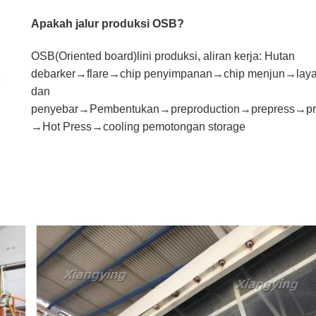
Apakah jalur produksi OSB?
OSB
(Oriented board)lini produksi, aliran kerja: Hutan
debarker→flare→chip penyimpanan→chip menjun→lay
dan
penyebar→Pembentukan→preproduction→prepress→pr
→Hot Press→cooling pemotongan storage