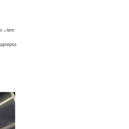
ar→lem
aprepss