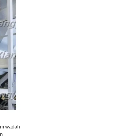
lam wadah
an