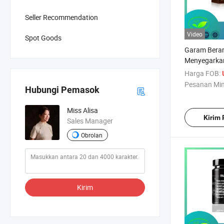
Seller Recommendation
Video
Spot Goods
Garam Bera
Menyegarka
Meningkatka
Harga FOB:
Kejelasan
Pesanan Mi
Hubungi Pemasok
Miss Alisa
Kirim
Sales Manager
Obrolan
Kirim