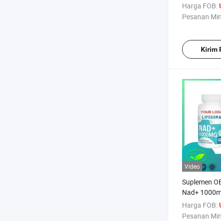
Imunitas dan
Harga FOB:
Pesanan Mi
Kirim
Video
Suplemen O
Nad+ 1000m
Meningkatkan
Harga FOB:
Fungsi Jant
Pesanan Mi