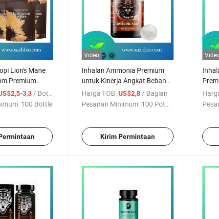
Video
Vide
pi Lion's Mane
Inhalan Ammonia Premium
Inhal
tom Premium
untuk Kinerja Angkat Beban
Prem
atan
dan Angkat Berat
Kiner
/ Bottle
Harga FOB:
/ Bagian
Harg
US$2,5-3,3
US$2,8
nimum:
100 Bottle
Pesanan Minimum:
100 Potong
Pesa
 Permintaan
Kirim Permintaan