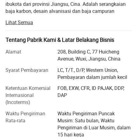
ibukota dari provinsi Jiangsu, Cina. Adalah serangkaian
baja karbon, desain alvanisasi dan baja campuran
lainnya, pabrik, pemrosesan, grosir, ritel di salah satu
Lihat Semua
perusahaan yang profesional. Memiliki alat berat
pemotong laser yang paling bertenaga di China. Proyek-
proyek pengolahan termasuk pahatan baja berongga,
Tentang Pabrik Kami & Latar Belakang Bisnis
pemotongan laser grafis berbentuk khusus, scalling,
Alamat
208, Building C, 77 Huicheng
membungkuk, memukul, pengelasan, Pencegahan karat,
Avenue, Wuxi, Jiangsu, China
produksi karat berwarna merah yang cepat beku,
perawatan permukaan, dll. Layanan khusus dapat
Syarat Pembayaran
LC, T/T., D/P, Western Union,
disediakan sesuai kebutuhan pelanggan. Dipadukan
Pembayaran dalam jumlah kecil
dengan pengalaman selama lebih dari sepuluh tahun di
Ketentuan Komersial
FOB, EXW, CFR, ID PAJAK, DDP,
bidang logam tanpa kandungan besi, perusahaan ini telah
Internasional
DAP
mendirikan kerjasama jangka panjang dan stabil dengan
(Incoterms)
pabrik baja utama seperti Baosteel, Shugang Group, Wco
(Wuhan Iron and Steel Co., Ltd.), Anshan Iron and Steel
Waktu Pengiriman
Waktu Pengiriman Puncak
Group...
Rata-rata
Musim: Satu bulan, Waktu
Pengiriman di Luar Musim, dalam
Produk Utama kami: Lembar/pelat Baja, Pipa/Tabung
15 hari kerja
Baja, coil/Strip baja, Profil Baja, tembaga, Baja antikarat,