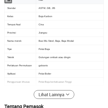
Standar
ASTM, GB, JIS
Kelas
Baja Karbon
Tempat Asal
Cina
Provinsi
Jiangsu
Nama merek
Bao-Wu Steel, Baja, Baja Modal
Tipe
Pelat Baja
Teknik
Gulungan ombak atau dingin
Perlakuan Permukaan
galvanis
Aplikasi
Pelat Boiler
Penggunaan khusus
Pelat Baja berkekuatan Tinggi
Lebar
600-2000mm
Lihat Lainnya
Toleransi
±5%
Tentang Pemasok
Tipe
Lembar Baja yang digalvanisasi-panas