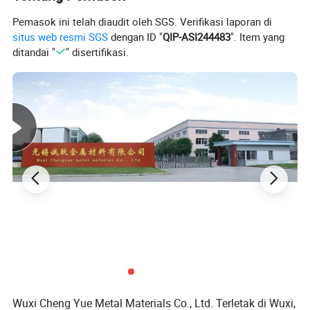
Memproses Layanan
Tekukan, pengelasan, Pemotongan, Pengpotong
Pemasok ini telah diaudit oleh SGS. Verifikasi laporan di
situs web resmi SGS
dengan ID "
QIP-ASI244483
". Item yang
Waktu pengiriman
7-15 hari
ditandai "
" disertifikasi.
Aplikasi
Pelat Kontainer
Permukaan
Galvanisasi
MOQ
1 ton
Ketebalan
0.1-500mm
Kelas Baja
baja karbon rendah
Panjang
6m, 8m, 9m, 12 m, kustomisasi
Lebar
1260 mm, 1510 mm, 18 00mm, 2.200 mm, penyesuaian
Ketentuan Pembayaran
L/C T/T (30%DEPOSIT)
Pengiriman
Transportasi Laut
Toleransi
± 5%
Wuxi Cheng Yue Metal Materials Co., Ltd. Terletak di Wuxi,