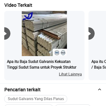
menjadi perhatian pihak terkait paparan terhadap elemen.
Ketahanan Korosi
Baja
Video Terkait
Untuk opsi yang lebih indah secara estetis, coil kami yang
berlapis warna hadir dengan berbagai corak warna yang
hidup untuk meningkatkan daya tarik visual dari proyek
apa pun.
Jika Anda memiliki kebutuhan, silakan hubungi kami!
Apa itu Baja Sudut Galvanis Kekuatan
Apa itu 
Tinggi Sudut Sama untuk Proyek Struktur
/ Baja S
Lihat Lainnya
Pencarian terkait
Sudut Galvanis Yang Dilas Panas