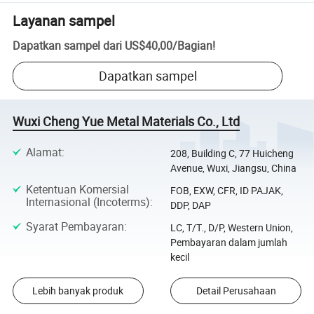
Layanan sampel
Dapatkan sampel dari
US$40,00
/
Bagian
!
Dapatkan sampel
Wuxi Cheng Yue Metal Materials Co., Ltd
Alamat
:
208, Building C, 77 Huicheng
Avenue, Wuxi, Jiangsu, China
Ketentuan Komersial
FOB, EXW, CFR, ID PAJAK,
Internasional (Incoterms)
:
DDP, DAP
Syarat Pembayaran
:
LC, T/T., D/P, Western Union,
Pembayaran dalam jumlah
kecil
Lebih banyak produk
Detail Perusahaan