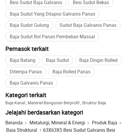
Besi Sudut Baja Galvanis
Besi Sudut Bekas
Baja Sudut Yang Dilapisi Galvanis Panas
Baja Sudut Gulung
Sudut Baja Galvanis Panas
Baja Sudut Rol Panas Pembelian Massal
Pemasok terkait
Baja Batang
Baja Sudut
Baja Dingin Rolled
Ditempa Panas
Baja Rolled Panas
Baja Galvanis Panas
Kategori terkait
1. T: Apakah Anda adalah pabrikan atau perusahaan
Baja Kanal
,
Material Bangunan Berprofil
,
Struktur Baja
perdagangan?
Jelajahi berdasarkan kategori
J: Kami adalah perusahaan manufaktur profesional dengan 1.5
juta ton baja pertahun di China. Kami telah melewati
Beranda
Metalurgi, Mineral & Energi
Produk Baja
pemeriksaan pabrik oleh berbagai organisasi internasional dan
Baja Struktural
63X63X5 Besi Sudut Galvanis Besi