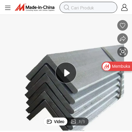
Sudut
63X63X5 Besi Sudut Galvanis Besi Sudut Panas Ukuran dan Harga Besi 
Membuka
Video
1
/
1