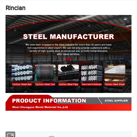
Rincian
item
nilai