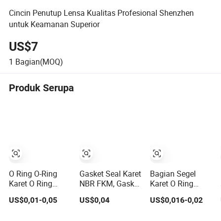
Cincin Penutup Lensa Kualitas Profesional Shenzhen
untuk Keamanan Superior
US$7
1
Bagian(MOQ)
Produk Serupa
O Ring O-Ring
Gasket Seal Karet
Bagian Segel
Karet O Ring
NBR FKM, Gasket
Karet O Ring
Silikon O Ring
Seal FKM, Cincin
Karet NBR EPDM
US$0,01-0,05
US$0,04
US$0,016-0,02
NBR O Ring Segel
O, Cincin O Seal,
FKM Cr Sil yang
Karet Vt O Ring
Cincin Penyegel
Disesuaikan OEM