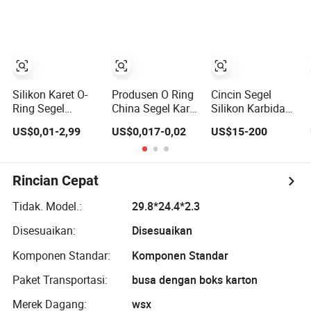
SBR O Ring
EPDM Segel
Karet
Silikon Karet O-
Produsen O Ring
Cincin Segel
Ring Segel
China Segel Karet
Silikon Karbida
Minyak Karet
FKM Tahan Suhu
Sic Cincin Segel
US$0,01-2,99
US$0,017-0,02
US$15-200
Kustom Tahan
Tinggi & Bahan
Mekanik Grosir
Suhu Tinggi
Kimia -20°C
Tiongkok
hingga +200°C
untuk Aplikasi
Rincian Cepat
Otomotif, Hidrolik
& Minyak & Gas
Tidak. Model.:
29.8*24.4*2.3
Disesuaikan:
Disesuaikan
Komponen Standar:
Komponen Standar
Paket Transportasi:
busa dengan boks karton
Merek Dagang:
wsx