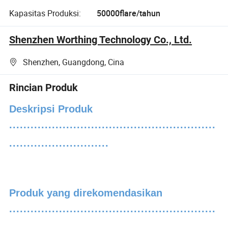
Kapasitas Produksi:
50000flare/tahun
Shenzhen Worthing Technology Co., Ltd.
Shenzhen, Guangdong, Cina
Rincian Produk
Deskripsi Produk
··························································
····························
Produk yang direkomendasikan
··························································