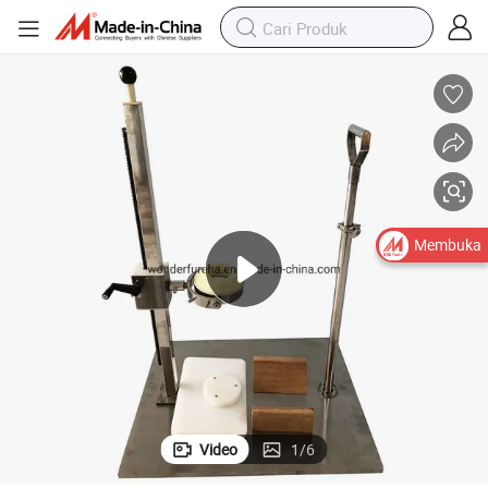
Membuka
Video
1
/
6