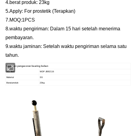
4.berat produk: 23kg
5.Apply: For prostetik (Terapkan)
7.MOQ:1PCS
8.waktu pengiriman: Dalam 15 hari setelah menerima
pembayaran.
9.waktu jaminan: Setelah waktu pengiriman selama satu
tahun.
Dudukan pengecoran bearing beban
NO. Item
WDF-JB82116
Material
SS
Berat produk
23kg