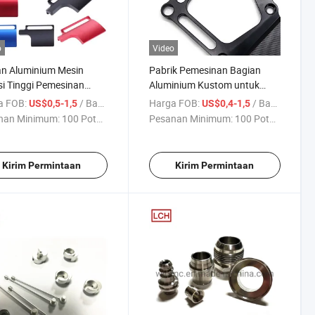
o
Video
an Aluminium Mesin
Pabrik Pemesinan Bagian
si Tinggi Pemesinan
Aluminium Kustom untuk
ran Bagian CNC
Bagian Mesin CNC Mobil
a FOB:
/ Bagian
Harga FOB:
/ Bagian
US$0,5-1,5
US$0,4-1,5
nan Minimum:
100 Potong
Pesanan Minimum:
100 Potong
Kirim Permintaan
Kirim Permintaan