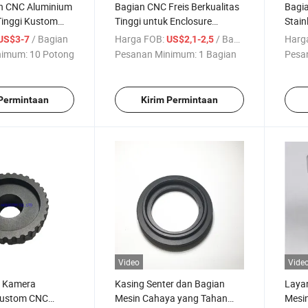
n CNC Aluminium
Bagian CNC Freis Berkualitas
Bagia
Tinggi Kustom
Tinggi untuk Enclosure
Stain
otongan CNC
Elektronik
Alumi
/ Bagian
Harga FOB:
/ Bagian
Harg
US$3-7
US$2,1-2,5
denga
nimum:
10 Potong
Pesanan Minimum:
1 Bagian
Pesa
 Permintaan
Kirim Permintaan
Video
Vide
s Kamera
Kasing Senter dan Bagian
Laya
Kustom CNC
Mesin Cahaya yang Tahan
Mesi