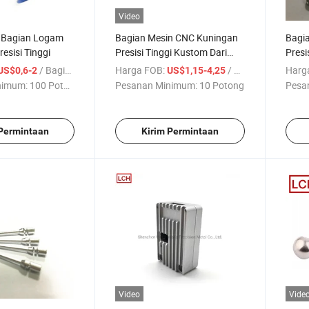
Video
 Bagian Logam
Bagian Mesin CNC Kuningan
Bagi
esisi Tinggi
Presisi Tinggi Kustom Dari
Presi
Shenzhen
Pemo
/ Bagian
Harga FOB:
/ Bagian
Harg
US$0,6-2
US$1,15-4,25
nimum:
100 Potong
Pesanan Minimum:
10 Potong
Pesa
 Permintaan
Kirim Permintaan
Video
Vide