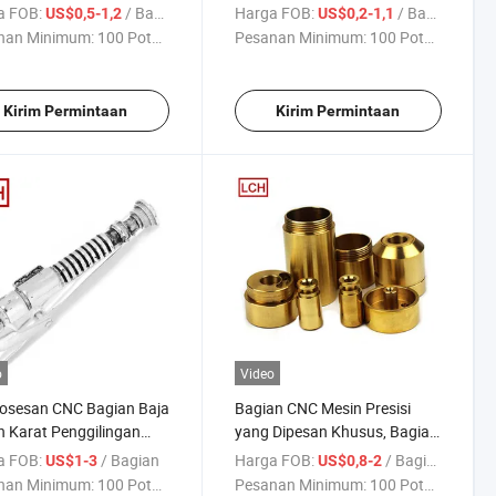
m Silinder Udara
Anodisasi
a FOB:
/ Bagian
Harga FOB:
/ Bagian
US$0,5-1,2
US$0,2-1,1
inium
nan Minimum:
100 Potong
Pesanan Minimum:
100 Potong
Kirim Permintaan
Kirim Permintaan
o
Video
osesan CNC Bagian Baja
Bagian CNC Mesin Presisi
 Karat Penggilingan
yang Dipesan Khusus, Bagian
inium Pedang Cahaya
Aluminium yang Dikerjakan
a FOB:
/ Bagian
Harga FOB:
/ Bagian
US$1-3
US$0,8-2
dengan Anodisasi, Bagian
nan Minimum:
100 Potong
Pesanan Minimum:
100 Potong