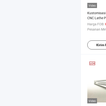
Video
Kustomisasi
CNC Lathe Pr
Harga FOB:
Pesanan Mi
Kirim
Video