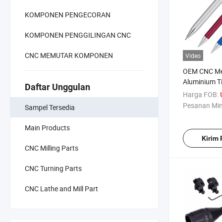
KOMPONEN PENGECORAN
KOMPONEN PENGGILINGAN CNC
CNC MEMUTAR KOMPONEN
Video
OEM CNC Me
Aluminium T
Daftar Unggulan
Pengalaman 
Harga FOB:
Kickstarter
Pesanan Mi
Sampel Tersedia
Main Products
Kirim
CNC Milling Parts
CNC Turning Parts
CNC Lathe and Mill Part