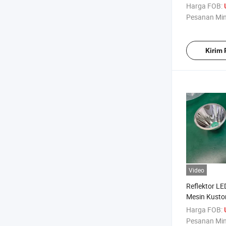
Pengadaptas
Harga FOB:
Pesanan Mi
Kirim
Video
Reflektor L
Mesin Kusto
Lampu Dow
Harga FOB:
Pesanan Mi