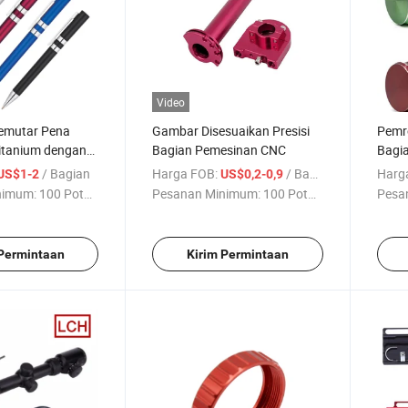
Video
mutar Pena
Gambar Disesuaikan Presisi
Pemr
itanium dengan
Bagian Pemesinan CNC
Bagia
Kaya di
Kust
/ Bagian
Harga FOB:
/ Bagian
Harg
US$1-2
US$0,2-0,9
nimum:
100 Potong
Pesanan Minimum:
100 Potong
Pesa
 Permintaan
Kirim Permintaan