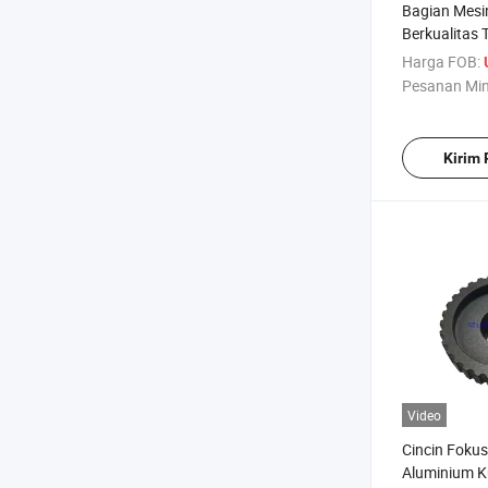
Bagian Mesi
Berkualitas 
Bagian Pem
Harga FOB:
Pesanan Mi
Kirim
Video
Cincin Foku
Aluminium 