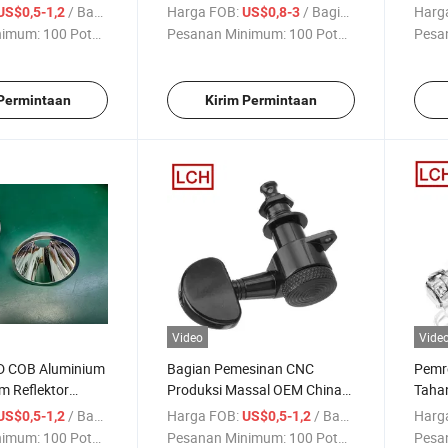
i Lensa Teleskop
Lama yang Dikerjakan
Kusto
/ Bagian
Harga FOB:
/ Bagian
Harg
US$0,5-1,2
US$0,8-3
dengan CNC
Alum
nimum:
100 Potong
Pesanan Minimum:
100 Potong
Pesa
 Permintaan
Kirim Permintaan
Video
Vide
ED COB Aluminium
Bagian Pemesinan CNC
Pemr
m Reflektor
Produksi Massal OEM China
Tahan
n
untuk Penggunaan Elektronik
Alum
/ Bagian
Harga FOB:
/ Bagian
Harg
US$0,5-1,2
US$0,5-1,2
nimum:
100 Potong
Pesanan Minimum:
100 Potong
Pesa