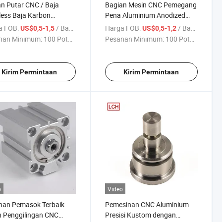
n Putar CNC / Baja
Bagian Mesin CNC Pemegang
less Baja Karbon
Pena Aluminium Anodized
nium / Bagian Mesin
Hitam
a FOB:
/ Bagian
Harga FOB:
/ Bagian
US$0,5-1,5
US$0,5-1,2
n Kualitas Tinggi
nan Minimum:
100 Potong
Pesanan Minimum:
100 Potong
Kirim Permintaan
Kirim Permintaan
o
Video
nan Pemasok Terbaik
Pemesinan CNC Aluminium
n Penggilingan CNC
Presisi Kustom dengan