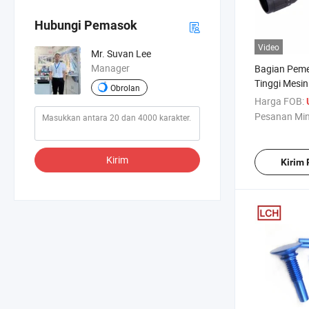
Hubungi Pemasok
Video
Mr. Suvan Lee
Manager
Bagian Peme
Tinggi Mesi
Obrolan
Kustom
Harga FOB:
Pesanan Mi
Kirim
Kirim