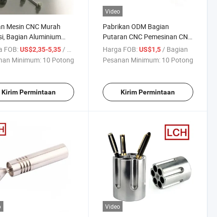
Video
an Mesin CNC Murah
Pabrikan ODM Bagian
si, Bagian Aluminium
Putaran CNC Pemesinan CNC
tongan CNC
Bagian Aluminium Helikopter
a FOB:
/ Bagian
Harga FOB:
/ Bagian
US$2,35-5,35
US$1,5
RC
nan Minimum:
10 Potong
Pesanan Minimum:
10 Potong
Kirim Permintaan
Kirim Permintaan
o
Video