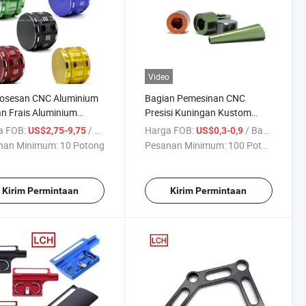
Video
osesan CNC Aluminium
Bagian Pemesinan CNC
n Frais Aluminium
Presisi Kuningan Kustom
om
ODM
a FOB:
/ Bagian
Harga FOB:
/ Bagian
US$2,75-9,75
US$0,3-0,9
nan Minimum:
10 Potong
Pesanan Minimum:
100 Potong
Kirim Permintaan
Kirim Permintaan