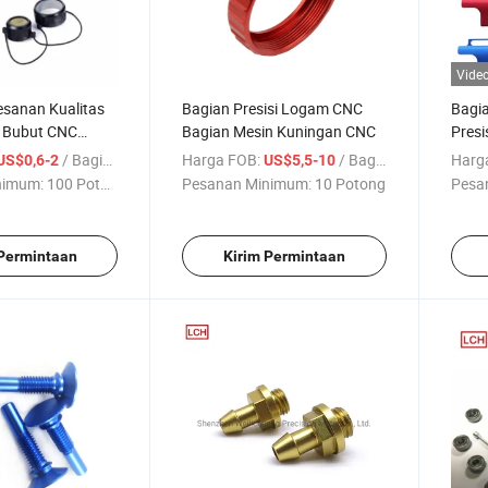
Vide
sanan Kualitas
Bagian Presisi Logam CNC
Bagi
n Bubut CNC
Bagian Mesin Kuningan CNC
Presi
Puta
/ Bagian
Harga FOB:
/ Bagian
Harg
US$0,6-2
US$5,5-10
nimum:
100 Potong
Pesanan Minimum:
10 Potong
Pesa
 Permintaan
Kirim Permintaan