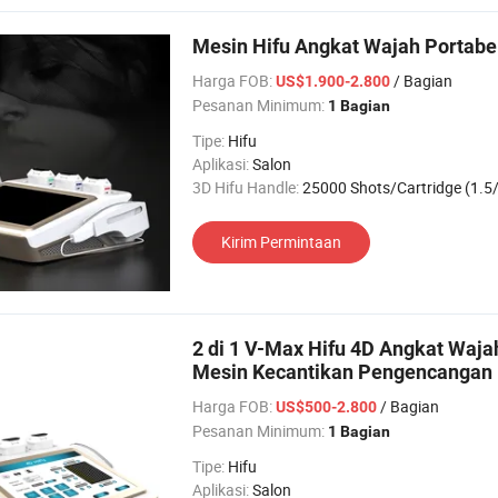
Mesin Hifu Angkat Wajah Portabe
Harga FOB:
/ Bagian
US$1.900-2.800
Pesanan Minimum:
1 Bagian
Tipe:
Hifu
Aplikasi:
Salon
3D Hifu Handle:
25000 Shots/Cartridge (1.5/3.0/4.5/6.0/8
Kirim Permintaan
2 di 1 V-Max Hifu 4D Angkat Waja
Mesin Kecantikan Pengencangan 
Harga FOB:
/ Bagian
US$500-2.800
Pesanan Minimum:
1 Bagian
Tipe:
Hifu
Aplikasi:
Salon