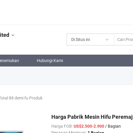
ited
Di Situs ini
enemukan
Hubungi Kami
Total 88 demi fu Produk
Harga Pabrik Mesin Hifu Peremaja
Harga FOB:
/ Bagian
US$2.500-2.900
Pesanan Minimum:
1 Bagian