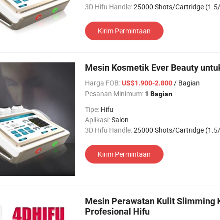
3D Hifu Handle:
25000 Shots/Cartridge (1.5/3.0/4.5/6.0/8
Kirim Permintaan
Mesin Kosmetik Ever Beauty untu
Harga FOB:
/ Bagian
US$1.900-2.800
Pesanan Minimum:
1 Bagian
Tipe:
Hifu
Aplikasi:
Salon
3D Hifu Handle:
25000 Shots/Cartridge (1.5/3.0/4.5/6.0/8
Kirim Permintaan
Mesin Perawatan Kulit Slimming K
Profesional Hifu