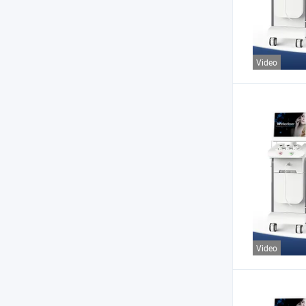
Video
Video