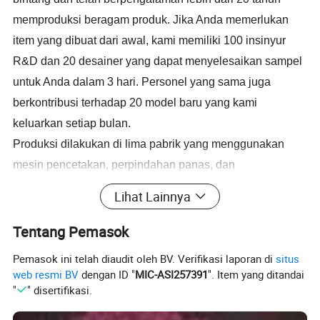
memproduksi beragam
produk
. Jika Anda memerlukan
item yang dibuat dari awal, kami memiliki 100 insinyur
R&D dan 20 desainer yang dapat menyelesaikan sampel
untuk Anda dalam 3 hari. Personel yang sama juga
berkontribusi terhadap 20 model baru yang kami
keluarkan setiap bulan.
Produksi dilakukan di lima pabrik yang menggunakan
mesin pencetakan, perpindahan panas, dan
pengemasan, kami dapat memesan pesanan pengiriman
Lihat Lainnya
Anda dalam 15 hingga 10 hari.
Untuk informasi lebih lanjut, hubungi kami hari ini.
Tentang Pemasok
Contoh
Waktu Ancang selama 3-7 hari Sampel biaya Bebas biaya
Pemasok ini telah diaudit oleh BV. Verifikasi laporan di
situs
web resmi BV
dengan ID "
MIC-ASI257391
". Item yang ditandai
Waktu tunggu
15-20 hari kerja setelah sampel dikonfirmasi, tergantung dari jumlah
"
" disertifikasi.
Port
Xiamen, Fujian, Cina
Pembayaran
L/C, T/T, Western Union