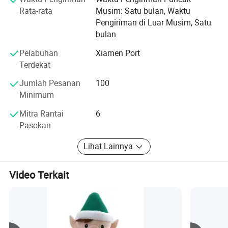
berorientasi pelanggan. Perusahaan kami telah
Rata-rata
Musim: Satu bulan, Waktu
memperoleh konfirmasi ISO9001-2000 dari Badan
Pengiriman di Luar Musim, Satu
Otoritatif Nasional. Kami terus mengembangkan lebih
bulan
banyak dan lebih baik untuk memenuhi kebutuhan
Pelabuhan
Xiamen Port
pelanggan baik di dalam maupun luar negeri.
Terdekat
Ke depan, kami memiliki keyakinan besar untuk bekerja
Jumlah Pesanan
100
sama dengan pelanggan baik di luar negeri maupun
Minimum
menciptakan masa depan yang cerah
Mitra Rantai
6
Pasokan
Lihat Lainnya
Video Terkait