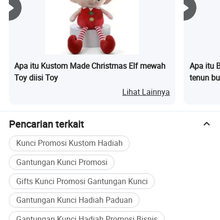
Apa itu Kustom Made Christmas Elf mewah
Apa itu 
Toy diisi Toy
tenun bu
Kantong
Lihat Lainnya
Pencarian terkait
Kunci Promosi Kustom Hadiah
Gantungan Kunci Promosi
Gifts Kunci Promosi Gantungan Kunci
Gantungan Kunci Hadiah Paduan
Gantungan Kunci Hadiah Promosi Bisnis