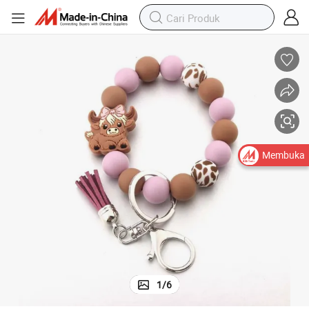
Gelang Poni Kartun Kunci Silikon Lucu Baru
Membuka
1
/
6