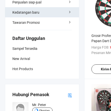
Penjualan siap-jual
Kedatangan baru
Tawaran Promosi
Grosir Profe
Daftar Unggulan
Papan Dart D
dan Rekreas
Harga FOB:
Sampel Tersedia
Pesanan Mi
New Arrival
Hot Products
Kirim
Hubungi Pemasok
Mr. Peter
Obrolan