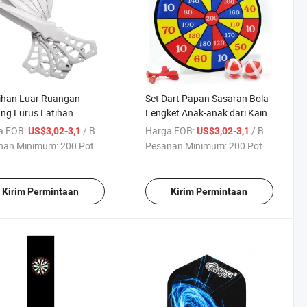
ihan Luar Ruangan
Set Dart Papan Sasaran Bola
ng Lurus Latihan
Lengket Anak-anak dari Kain
ng Dazzle Pisau Dart
untuk Dalam dan Luar
a FOB:
/ Bagian
Harga FOB:
/ Bagian
US$3,02-3,1
US$3,02-3,1
less Steel
Ruangan
nan Minimum:
200 Potong
Pesanan Minimum:
200 Potong
Kirim Permintaan
Kirim Permintaan