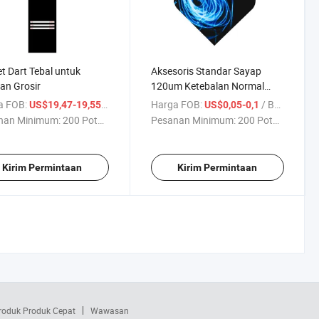
t Dart Tebal untuk
Aksesoris Standar Sayap
an Grosir
120um Ketebalan Normal
Penerbangan Dart
a FOB:
/ Bagian
Harga FOB:
/ Bagian
US$19,47-19,55
US$0,05-0,1
nan Minimum:
200 Potong
Pesanan Minimum:
200 Potong
Kirim Permintaan
Kirim Permintaan
roduk Produk Cepat
Wawasan