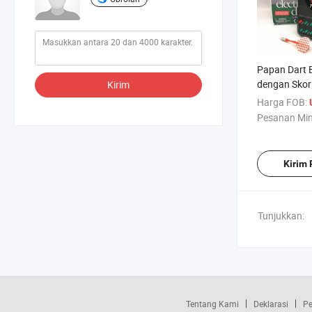
Papan Dart E
dengan Skor
Kirim
Plastik Hibu
Harga FOB:
Pesanan Mi
Kirim
Tunjukkan:
Tentang Kami
Deklarasi
Pe