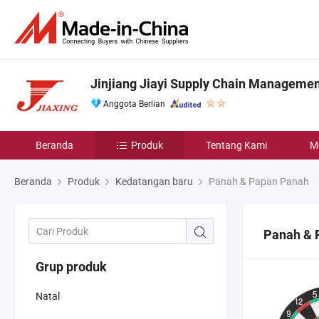
Jinjiang Jiayi Supply Chain Management
Anggota Berlian
Beranda
Produk
Tentang Kami
M
Beranda
Produk
Kedatangan baru
Panah & Papan Panah
Panah & 
Grup produk
Natal