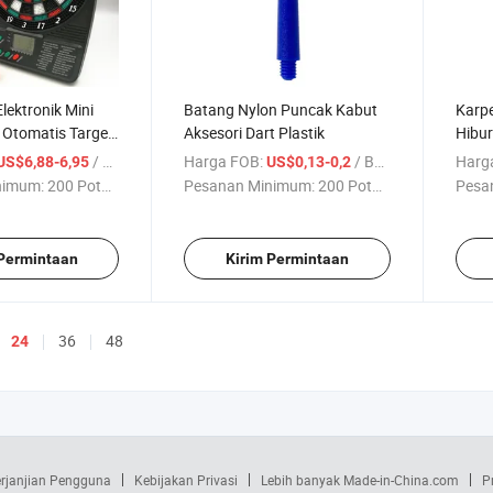
lektronik Mini
Batang Nylon Puncak Kabut
Karpe
 Otomatis Target
Aksesori Dart Plastik
Hibur
ran Rekreasi
/ Bagian
Harga FOB:
/ Bagian
Harg
US$6,88-6,95
US$0,13-0,2
nimum:
200 Potong
Pesanan Minimum:
200 Potong
Pesa
 Permintaan
Kirim Permintaan
36
48
24
rjanjian Pengguna
Kebijakan Privasi
Lebih banyak Made-in-China.com
P