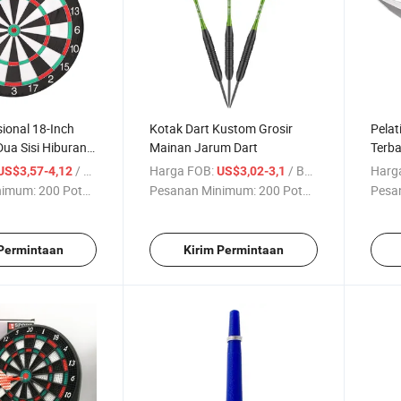
sional 18-Inch
Kotak Dart Kustom Grosir
Pelat
ua Sisi Hiburan
Mainan Jarum Dart
Terba
i
Terba
/ Bagian
Harga FOB:
/ Bagian
Harg
US$3,57-4,12
US$3,02-3,1
Stain
nimum:
200 Potong
Pesanan Minimum:
200 Potong
Pesa
 Permintaan
Kirim Permintaan