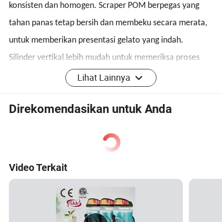
konsisten dan homogen. Scraper POM berpegas yang
tahan panas tetap bersih dan membeku secara merata,
untuk memberikan
presentasi gelato yang indah.
Silinder vertikal lebih mudah untuk memeriksa proses
gelato dan mudah untuk menambahkan bahan
Lihat Lainnya
tambahan jika diperlukan.
Direkomendasikan untuk Anda
Tampilan layar sentuh;
Keunggulan pembeku Batch es krim yang mampu
terjaga
Video Terkait
Sistem penghilang beku disetel untuk situasi potongan
serbuk dan atau silinder yang membeku akibat alasan
lain, sehingga dapat melanjutkan produksi dengan cepat.