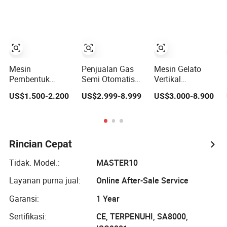
Slush Mesin Es
Krim Lembut
Komersial Mesin
Es Krim untuk
Dijual
Mesin
Penjualan Gas
Mesin Gelato
Pembentuk
Semi Otomatis
Vertikal
Kerucut Es Krim
380V Komuni
Terjangkau
US$1.500-2.200
US$2.999-8.999
US$3.000-8.900
Dingin Pneumatik
Suci Telur
Semua dalam
Berkecepatan
Phoenix Pembuat
Satu 10LTR
Tinggi
Wafer Gulung Es
Pembuat Es Krim
Krim Pembuat
Susu Keras
Kerucut Renyah
Komersial
Rincian Cepat
Wafel
Frigomat Duro
Membuat Mesin
Tidak. Model.:
MASTER10
Freezer Batch
Segar
Layanan purna jual:
Online After-Sale Service
Garansi:
1 Year
Sertifikasi:
CE, TERPENUHI, SA8000,