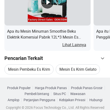
Data freezer es krim lembut MASTER10
Apa itu Mesin Minuman Smoothie Beku
Apa itu
Elektrik Komersial Pabrik 12L*3 Mesin Es
Penggil
Slush untuk Bar Camilan
Batang
Lihat Lainnya
Pencarian Terkait
Mesin Pembeku Es Krim
Mesin Es Krim Gelato
Kategori Terkait
Es Krim
Mesin Es Krim Italia
Produk Populer
Harga Produk Panas
Produk Panas Grosir
Telusuri menurut Kategori
Mesin es krim takaran, dapat dirancang untuk Anda,jika
Pembeli bintang
Situs PC
Wawasan
Es Krim Gelato
Mesin Gelato
perlu,dengan bantuan Anda.
Amplop
Perjanjian Pengguna
Kebijakan Privasi
Hubungi
Beberapa gelato lainnya yang membuat Maching
Copyright © 2026 Focus Technology Co., Ltd. All Rights Reserved