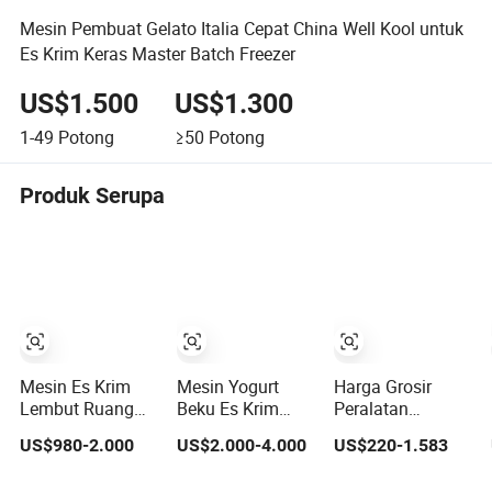
Mesin Pembuat Gelato Italia Cepat China Well Kool untuk
Es Krim Keras Master Batch Freezer
US$1.500
US$1.300
1-49
Potong
≥50
Potong
Produk Serupa
Mesin Es Krim
Mesin Yogurt
Harga Grosir
Lembut Ruang
Beku Es Krim
Peralatan
Mesin Yogurt
Lembut Space CE
Makanan
US$980-2.000
US$2.000-4.000
US$220-1.583
Beku dengan ETL
Disetujui dengan
Rekreasi Mesin
CE
3 Nozel
Smoothie Mesin