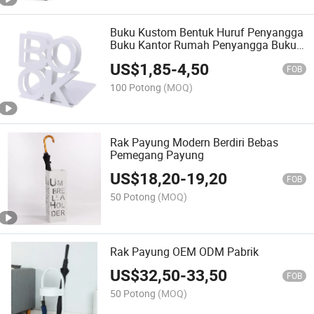
Buku Kustom Bentuk Huruf Penyangga
Buku Kantor Rumah Penyangga Buku
Logam
US$
1,85
-
4,50
FOB
100 Potong
(MOQ)
Rak Payung Modern Berdiri Bebas
Pemegang Payung
US$
18,20
-
19,20
FOB
50 Potong
(MOQ)
Rak Payung OEM ODM Pabrik
US$
32,50
-
33,50
FOB
50 Potong
(MOQ)