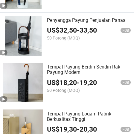
Penyangga Payung Penjualan Panas
US$
32,50
-
33,50
FOB
50 Potong
(MOQ)
Tempat Payung Berdiri Sendiri Rak
Payung Modern
US$
18,20
-
19,20
FOB
50 Potong
(MOQ)
Tempat Payung Logam Pabrik
Berkualitas Tinggi
US$
19,30
-
20,30
FOB