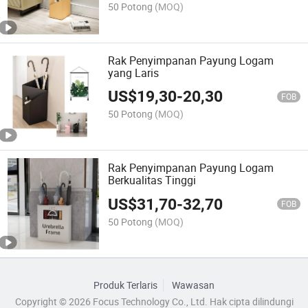
50 Potong
(MOQ)
Rak Penyimpanan Payung Logam
yang Laris
US$
19,30
-
20,30
FOB
50 Potong
(MOQ)
Rak Penyimpanan Payung Logam
Berkualitas Tinggi
US$
31,70
-
32,70
FOB
50 Potong
(MOQ)
Produk Terlaris
Wawasan
Copyright © 2026 Focus Technology Co., Ltd. Hak cipta dilindungi