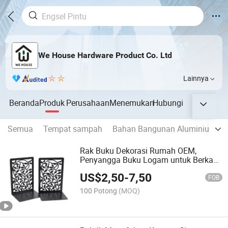
We House Hardware Product Co. Ltd
Lainnya
Beranda
Produk
Perusahaan
Menemukan
Hubungi
Semua
Tempat sampah
Bahan Bangunan Aluminium
Rak Buku Dekorasi Rumah OEM,
Penyangga Buku Logam untuk Berkas
Majalah CD Pengatur Kantor
US$
2,50
-
7,50
FOB
100 Potong
(MOQ)