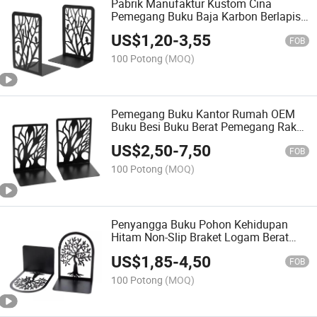
Pabrik Manufaktur Kustom Cina
Pemegang Buku Baja Karbon Berlapis
Serbuk Berwarna
US$
1,20
-
3,55
FOB
100 Potong
(MOQ)
Pemegang Buku Kantor Rumah OEM
Buku Besi Buku Berat Pemegang Rak
Buku
US$
2,50
-
7,50
FOB
100 Potong
(MOQ)
Penyangga Buku Pohon Kehidupan
Hitam Non-Slip Braket Logam Berat
Penahan Buku untuk Kantor Rumah
US$
1,85
-
4,50
FOB
100 Potong
(MOQ)