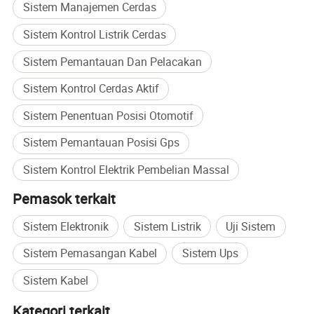
Sistem Manajemen Cerdas
menampilkan dan mencetak data. Sakelar jaringan yang
aman secara intrinsik pertambangan membangun
Sistem Kontrol Listrik Cerdas
jaringan transmisi komunikasi melalui port elektrik atau
Sistem Pemantauan Dan Pelacakan
port optik jaringan, dan menghubungkan stasiun asal
Sistem Kontrol Cerdas Aktif
penempatan, host pemantauan dan peralatan lain; kotak
daya secara intrinsik menyediakan catu daya yang aman
Sistem Penentuan Posisi Otomotif
bagi sakelar pertambangan yang aman secara intrinsik
Sistem Pemantauan Posisi Gps
dan stasiun asal pemosisian; Stasiun asal pemosisian
Sistem Kontrol Elektrik Pembelian Massal
mengumpulkan dan menghitung data melalui pertukaran
yang aman secara intrinsik di pertambangan, alat berat
Pemasok terkait
diunggah ke stasiun pusat tanah; kartu identifikasi
Sistem Elektronik
Sistem Listrik
Uji Sistem
dikenakan pada staf untuk identifikasi dan pemosisian
staf.
Sistem Pemasangan Kabel
Sistem Ups
Sistem Kabel
Karakteristik teknis
Kategori terkait