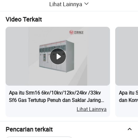
Lihat Lainnya
Video Terkait
Komposisi sistem
Sistem ini terutama terdiri atas host monitoring dan
Apa itu Srm16 6kv/10kv/12kv/24kv /33kv
Apa itu 
Sf6 Gas Tertutup Penuh dan Saklar Jaring
dan Konv
perangkat lunak stasiun pusat tanah, kabel komunikasi
Cincin Logam
Emulsi
Lihat Lainnya
atau kabel optik, kotak tahan ledakan dan listrik yang
aman secara intrinsik, sakelar jaringan yang aman secara
intrinsik, stasiun asal imister, dan penangkal petir.
Pencarian terkait
Proses perangkat lunak pemantauan dan manajemen,