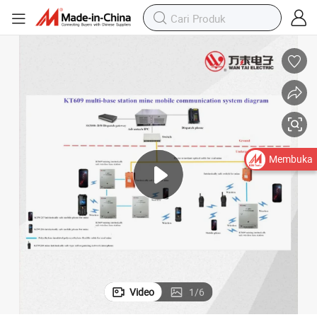
Membuka
Video
1
/
6