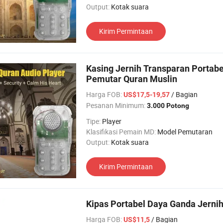
Output:
Kotak suara
Kirim Permintaan
Kasing Jernih Transparan Portab
Pemutar Quran Muslin
Harga FOB:
/ Bagian
US$17,5-19,57
Pesanan Minimum:
3.000 Potong
Tipe:
Player
Klasifikasi Pemain MD:
Model Pemutaran
Output:
Kotak suara
Kirim Permintaan
Kipas Portabel Daya Ganda Jerni
Harga FOB:
/ Bagian
US$11,5