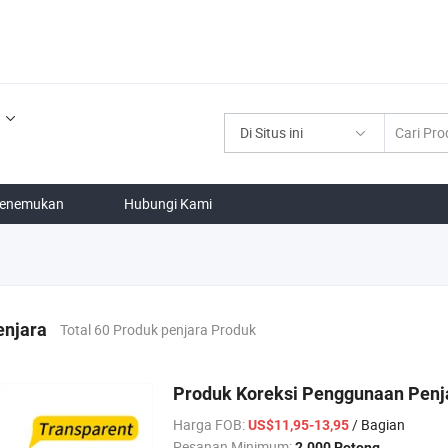
Di Situs ini
enemukan
Hubungi Kami
enjara
Total 60 Produk penjara Produk
Produk Koreksi Penggunaan Penja
Harga FOB:
/ Bagian
US$11,95-13,95
Pesanan Minimum:
2.000 Potong