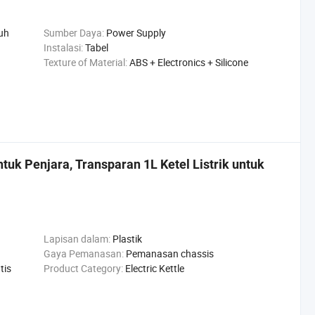
uh
Sumber Daya:
Power Supply
Instalasi:
Tabel
Texture of Material:
ABS + Electronics + Silicone
ntuk Penjara, Transparan 1L Ketel Listrik untuk
Lapisan dalam:
Plastik
Gaya Pemanasan:
Pemanasan chassis
tis
Product Category:
Electric Kettle