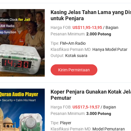
Kasing Jelas Tahan Lama yang Dis
untuk Penjara
Harga FOB:
/ Bagian
US$11,95-13,95
Pesanan Minimum:
2.000 Potong
Tipe:
FM+Am Radio
Klasifikasi Pemain MD:
Hanya Model Putar
Output:
Kotak suara
Kirim Permintaan
Koper Penjara Gunakan Kotak Je
Pemutar
Harga FOB:
/ Bagian
US$17,5-19,57
Pesanan Minimum:
3.000 Potong
Tipe:
Player
Klasifikasi Pemain MD:
Model Pemutaran