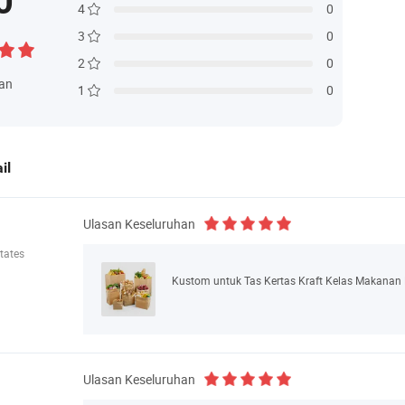
0
4
0
3
0
2
0
an
1
0
il
Ulasan Keseluruhan
tates
Ulasan Keseluruhan