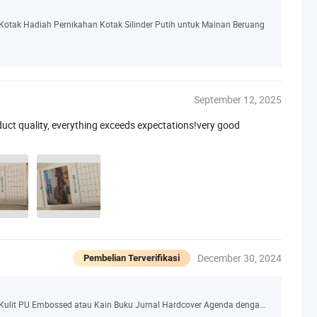
tak Hadiah Pernikahan Kotak Silinder Putih untuk Mainan Beruang
September 12, 2025
duct quality, everything exceeds expectations!very good
December 30, 2024
Pembelian Terverifikasi
Percetakan Grosir Kustom Logo A5 A6 Sampul Kulit PU Embossed atau Kain Buku Jurnal Hardcover Agenda dengan Kantong dan Tab 2022 Buku Jadwal Bisnis