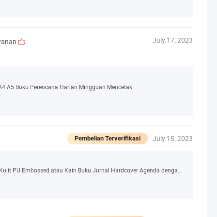
July 17, 2023
yanan
 A4 A5 Buku Perencana Harian Mingguan Mencetak
July 15, 2023
Pembelian Terverifikasi
Percetakan Grosir Kustom Logo A5 A6 Sampul Kulit PU Embossed atau Kain Buku Jurnal Hardcover Agenda dengan Kantong dan Tab 2022 Buku Jadwal Bisnis