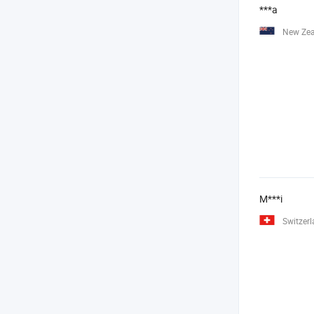
***a
New Ze
M***i
Switzer