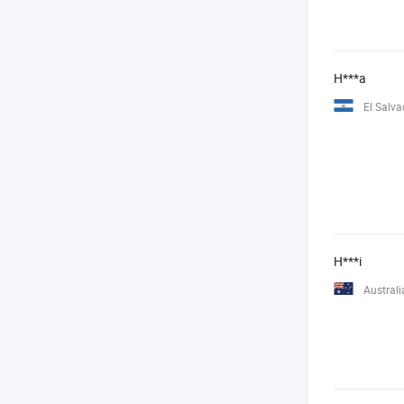
H***a
El Salva
H***i
Australi