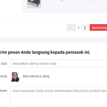
2
Berikutny
1

irim pesan Anda langsung kepada pemasok ini.
*
Dari:
ntuk:
Miss Monica Zeng
esan: