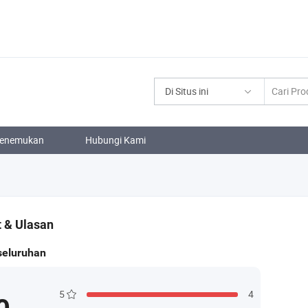
Di Situs ini
enemukan
Hubungi Kami
 & Ulasan
seluruhan
5
4