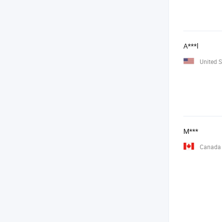
A***l
United S
M***
Canada