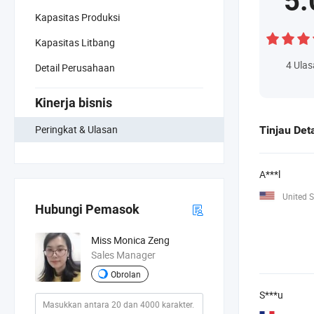
5.
Kapasitas Produksi
Kapasitas Litbang
4
Ulas
Detail Perusahaan
Kinerja bisnis
Peringkat & Ulasan
Tinjau Deta
A***l
United S
Hubungi Pemasok
Miss Monica Zeng
Sales Manager
Obrolan
S***u