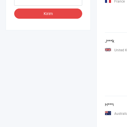
France
Kirim
J***k
United 
H***i
Australi