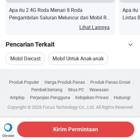
harga untuk Anda.
Apa itu 2.4G Roda Menari 8 Roda
Apa itu
Pengambilan Saluran Meluncur dari Mobil RC
Lintas 
Truk Mainan
Mainan
Lihat Lainnya
Kuartal 4:setelah
layanan penjualan?
Pencarian Terkait
Kami memiliki departemen penjualan
Mobil Diecast
Mobil Untuk Anak-anak
independen yang dapat memecahkan
Telusuri menurut Kategori
masalah ini tepat waktu dan efektif.
Mobil Listrik Anak Dijual
Mobil Anak Dijual
Produk Populer
Harga Produk Panas
Produk Panas Grosir
Tidak peduli pertanyaan apa yang
Pembeli bintang
Situs PC
Wawasan
Mobil Mainan Listrik Untuk Anak-anak
Amplop
Perjanjian Pengguna
Kebijakan Privasi
Hubungi
Anda miliki, hubungi kami kapan saja,
Copyright © 2026 Focus Technology Co., Ltd. All Rights Reserved
Mobil Murah Untuk Anak-anak
dan kami akan melakukan yang terbaik
Kirim Permintaan
untuk membantu Anda.
Obrolan