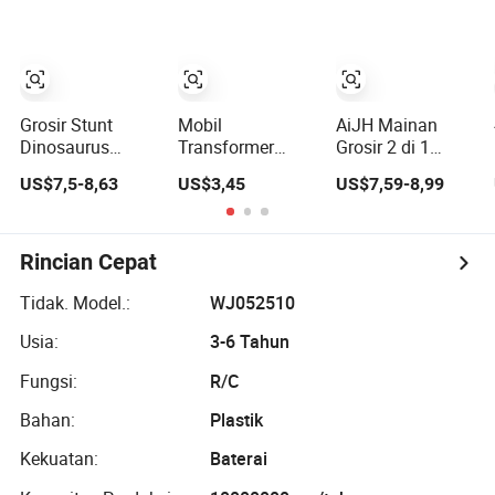
Lampu LED,
Tempat
Mobil
2.4GHz Pita
Demonstrasi
Pertarungan Dua
Frekuensi.
Satu-Klik Mainan
Pemain
Mainan Grosir.
Mobil RC Anak
Hadiah Mainan
Penjualan Panas
Mobil Remote
2025
Grosir Stunt
Mobil
AiJH Mainan
Control
Dinosaurus
Transformer
Grosir 2 di 1
dengan 360
Jarak Jauh
Mobil RC Dengan
US$7,5-8,63
US$3,45
US$7,59-8,99
Lampu LED
Terbaik Grosir 2
Suara dan
Berputar untuk
di 1 Mobil RC
Cahaya Kendali
Mobil RC Anak-
Listrik Robot
Jarak Jauh Mobil
anak
Transformasi
Rc Model
Rincian Cepat
Mainan Anak
Deformasi 1:12
Laki-Laki Mainan
Mobil Rc
Tidak. Model.:
WJ052510
Kendaraan Robot
Usia:
3-6 Tahun
Mobil Balap RC,
Dapat Diisi Ulang
Fungsi:
R/C
Bahan:
Plastik
Kekuatan:
Baterai