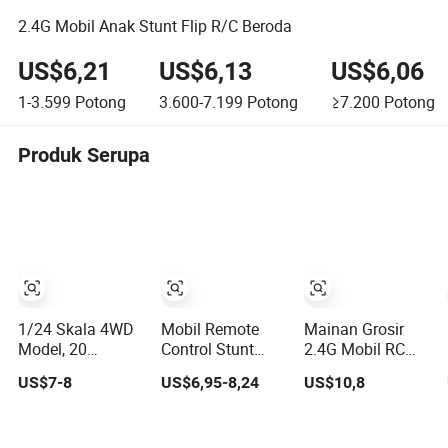
2.4G Mobil Anak Stunt Flip R/C Beroda
US$6,21
US$6,13
US$6,06
1-3.599
Potong
3.600-7.199
Potong
≥7.200
Potong
Produk Serupa
1/24 Skala 4WD
Mobil Remote
Mainan Grosir
Model, 20
Control Stunt
2.4G Mobil RC
Kecepatan
Spray Dua Sisi
Disney Resmi
US$7-8
US$6,95-8,24
US$10,8
Km/Jam Mobil
Grosir dengan
Zootopia Judy &
Remote Control.
Lampu dan 360
Nick Mickey &
Mobil RC dengan
Derajat Rotasi di
Minnie Stitch