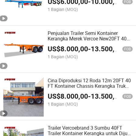
US$
6.000,00
-
10.000,00
FOB
1 Bagian
(MOQ)
Penjualan Trailer Semi Kontainer
Kerangka Merek Vercoe New20FT 40FT
di Afrika
US$
8.000,00
-
13.500,00
FOB
1 Bagian
(MOQ)
Cina Diproduksi 12 Roda 12m 20FT 40
FT Kontainer Chassis Kerangka Truk
Trailer Tinggi
US$
8.000,00
-
13.500,00
FOB
1 Bagian
(MOQ)
Trailer Vercoebrand 3 Sumbu 40FT
Trailer Kontainer Kerangka untuk Dijual