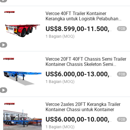
Vercoe 40FT Trailer Kontainer
Kerangka untuk Logistik Pelabuhan
Harga Traktor Trailer
US$
8.599,00
-
11.500,00
FOB
1 Bagian
(MOQ)
Vercoe 20FT 40FT Chassis Semi Trailer
Kontainer Chassis Skeleton Semi
Trailer
US$
6.000,00
-
13.000,00
FOB
1 Bagian
(MOQ)
Vercoe 2axles 20FT Kerangka Trailer
Kontainer Chassi untuk Kontainer
US$
6.000,00
-
10.000,00
FOB
1 Bagian
(MOQ)