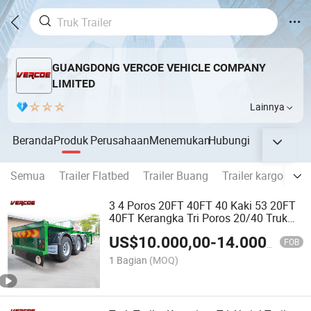
GUANGDONG VERCOE VEHICLE COMPANY
LIMITED
Lainnya
Beranda
Produk
Perusahaan
Menemukan
Hubungi
Semua
Trailer Flatbed
Trailer Buang
Trailer kargo
Tr
3 4 Poros 20FT 40FT 40 Kaki 53 20FT
40FT Kerangka Tri Poros 20/40 Truk
Flatbed Chassis Kontainer Semi Trailer
US$
10.000,00
-
14.000,00
Trailer Transport Kontainer
FOB
1 Bagian
(MOQ)