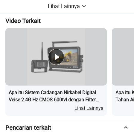
Lihat Lainnya
Video Terkait
Apa itu Sistem Cadangan Nirkabel Digital
Apa itu 
Veise 2.4G Hz CMOS 600tvl dengan Filter
Tahan Air
Penglihatan Malam
Lihat Lainnya
Pencarian terkait