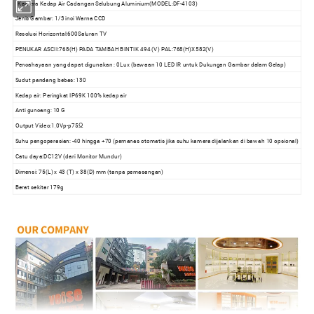
Kamera Kedap Air Cadangan Selubung Aluminium(MODEL:DF-4103)
Jenis Gambar: 1/3 inci Warna CCD
Resolusi Horizontal:600Saluran TV
PENUKAR ASCII:768(H) PADA TAMBAH BINTIK 494 (V) PAL:768(H)X582(V)
Pencahayaan yang dapat digunakan : 0Lux (bawaan 10 LED IR untuk Dukungan Gambar dalam Gelap)
Sudut pandang bebas: 130
Kedap air: Peringkat IP69K 100% kedap air
Anti guncang: 10 G
Output Video:1,0Vp-p75Ω
Suhu pengoperasian: -40 hingga +70 (pemanas otomatis jika suhu kamera dijalankan di bawah 10 opsional)
Catu daya:DC12V (dari Monitor Mundur)
Dimensi: 75(L) x 43 (T) x 38(D) mm (tanpa pemasangan)
Berat sekitar 179g