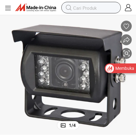
Membuka
1
/
4