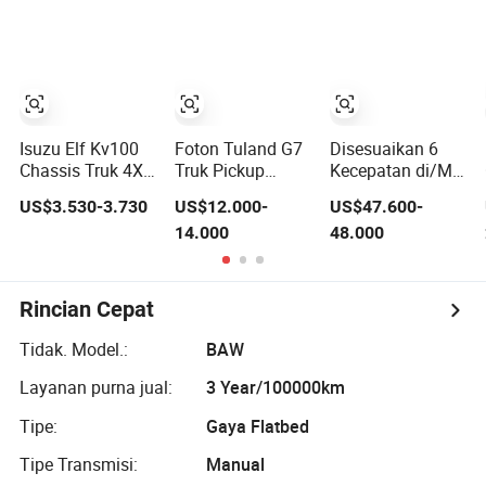
Baru Sinotruck
Pengangkut
Truk Kargo
Pertambangan
dengan Trailer
Traktor Trailer
Tipper Dumper
Truk Dump
Traktor
Isuzu Elf Kv100
Foton Tuland G7
Disesuaikan 6
Chassis Truk 4X2
Truk Pickup
Kecepatan di/Mt
3ton 4ton Diesel
Double Cab
Transmisi 15t
US$3.530-3.730
US$12.000-
US$47.600-
Bahan Bakar
Premium untuk
Chassis
14.000
48.000
Dropside
Operasi
Kendaraan
Kendaraan Mini
Pendukung
Khusus Truk
Beban Ringan
Teknik Truk
Pickup Mini
Rincian Cepat
Tidak. Model.:
BAW
Layanan purna jual:
3 Year/100000km
Tipe:
Gaya Flatbed
Tipe Transmisi:
Manual