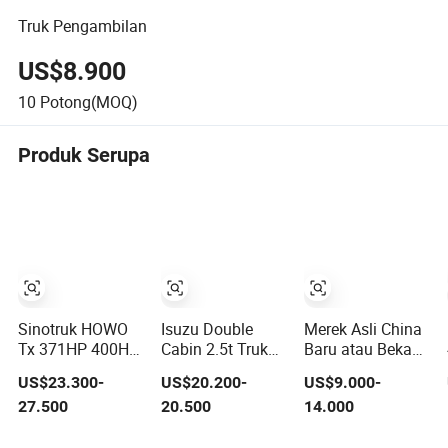
Truk Pengambilan
US$8.900
10
Potong(MOQ)
Produk Serupa
Sinotruk HOWO
Isuzu Double
Merek Asli China
Tx 371HP 400HP
Cabin 2.5t Truk
Baru atau Bekas
Truk Chassis
Pickup Mesin
Sinotruk HOWO
US$23.300-
US$20.200-
US$9.000-
Kontainer Kargo
Diesel 4WD
Shacman Foton
27.500
20.500
14.000
Pagar Trailer
dengan 6mt
6X4 8X4 10/12
Tarik Bekas dan
Transmisi
Roda Truk