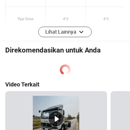
Transmission
5MT/8AT
5MT/8AT
Tipe Drive
4*2
4*2
Lihat Lainnya
Direkomendasikan untuk Anda
Video Terkait