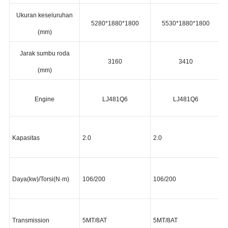
standar
panjang
Ukuran keseluruhan
5280
*1880
*
1800
5530
*1880
*
1800
(mm)
Jarak sumbu roda
3160
3410
(mm)
Engine
LJ481Q6
LJ481Q6
Kapasitas
2.0
2.0
Daya(kw)/Torsi(N·m)
106/200
106/200