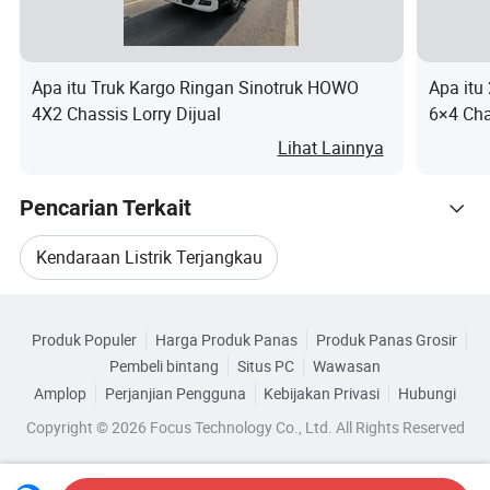
Apa itu Truk Kargo Ringan Sinotruk HOWO
Apa itu
4X2 Chassis Lorry Dijual
6×4 Ch
Hidroli
Lihat Lainnya
Pencarian Terkait
Kendaraan Listrik Terjangkau
Kategori Terkait
Mobil Listrik Terjangkau
Ambil Muatan
Produk Populer
Harga Produk Panas
Produk Panas Grosir
Telusuri menurut Kategori
Pembeli bintang
Situs PC
Wawasan
Mini Pikap
Foton Pickup
Trailer Pickup
Amplop
Perjanjian Pengguna
Kebijakan Privasi
Hubungi
Copyright © 2026 Focus Technology Co., Ltd. All Rights Reserved