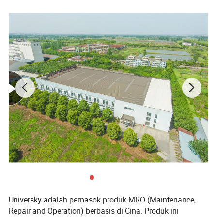
G5130P
Contoh
Frekuensi
50Hz/60Hz
Daya Tetapan
1.300 W
Kecepatan Anda
11.000r/mnt
Poros output
M14, 5/8"-11UNC
Roda Gerinda
Ø115/125x 22,2 mm
1pc gagang samping / 1pc kunci Inggris / 1pc Gerinda
Aksesori
roda
FITUR
Universky adalah pemasok produk MRO (Maintenance,
Repair and Operation) berbasis di Cina. Produk ini