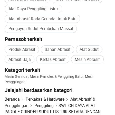
1. Memiliki proses yang lengkap tentang manajemen ketat,
Alat Daya Penggiling Listrik
produksi, dan inspeksi untuk mengontrol kualitas dan menghindari
kesalahan mendetail
Alat Abrasif Roda Gerinda Untuk Batu
2. Kemampuan desain dan produksi
3. Pemeriksaan yang ketat termasuk pemeriksaan masuk, deteksi
Pengayuh Sudut Pembelian Massal
cacat, dll., dan harus melakukan pemeriksaan ganda.
Pemasok terkait
4. Fasilitas pabrik lanjutan memastikan
5. Respon terhadap pertanyaan apapun dalam 24 JAM dengan
Produk Abrasif
Bahan Abrasif
Alat Sudut
rancangan atau solusi efisien dari engineer atau pendukung
Abrasif Baja
Kertas Abrasif
Mesin Abrasif
teknologi kita.
6. Menyediakan layanan kustomisasi profesional sesuai dengan
Kategori terkait
kebutuhan klien
Mesin Gerinda
,
Mesin Pemoles & Penggiling Batu
,
Mesin
7. untuk pengantaran waktu, kami memiliki jadwal produksi yang
Penggilingan
ketat dan proses tindak lanjut profesi
Jelajahi berdasarkan kategori
8. Harga sedang dan layanan profesional
Beranda
Perkakas & Hardware
Alat Abrasif &
Penggilingan
Penggiling
SWITCH DAYA ALAT
PADDLE GRINDER SUDUT LISTRIK SETARA DENGAN