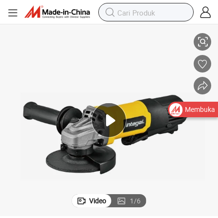
N GA5052
SWITCH DAYA ALAT PADDLE GRINDER SUDUT LISTRIK SETARA DENGA
Membuka
Video
1
/
6