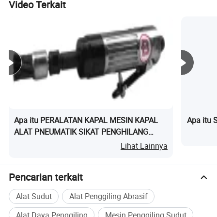
Video Terkait
Apa itu PERALATAN KAPAL MESIN KAPAL
Apa itu 
ALAT PNEUMATIK SIKAT PENGHILANG
RUSAK IMPA CODE:592081 BEAT 6DB38
Lihat Lainnya
Pencarian terkait
Alat Sudut
Alat Penggiling Abrasif
Jaminan Kualitas dan Layanan
Alat Daya Penggiling
Mesin Penggiling Sudut