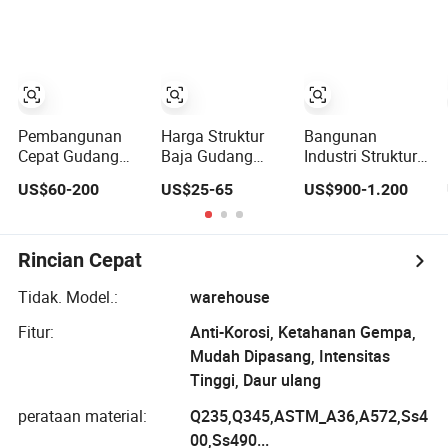
Bengkel Industri
Gudang Kandang
dan Pabrik
Pertanian &
Bengkel Gudang
Pembangunan
Harga Struktur
Bangunan
Cepat Gudang
Baja Gudang
Industri Struktur
Prefabrikasi Baja
Prefabrikasi
Baja Prefabrikasi
US$60-200
US$25-65
US$900-1.200
Bengkel Hangar
Bengkel Hangar
Galvanis untuk
Struktur Baja
Hall di Eswatini
Gudang Bengkel
Garasi
Penyimpanan
Rincian Cepat
Pertanian
Konstruksi
Tidak. Model.:
warehouse
Logam Prefab
Fitur:
Anti-Korosi, Ketahanan Gempa,
Mudah Dipasang, Intensitas
Tinggi, Daur ulang
perataan material:
Q235,Q345,ASTM_A36,A572,Ss4
00,Ss490...