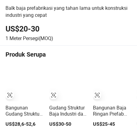
Balk baja prefabrikasi yang tahan lama untuk konstruksi
industri yang cepat
US$20-30
1
Meter Persegi(MOQ)
Produk Serupa
Bangunan
Gudang Struktur
Bangunan Baja
Gudang Struktur
Baja Industri dari
Ringan Prefab
Baja Prefabrikasi
Frame Portal
Buatan China,
US$28,6-52,6
US$30-50
US$25-45
Kustom untuk
Terabnor Building
Biaya Rendah
Konstruksi
Struktur Baja, Kit