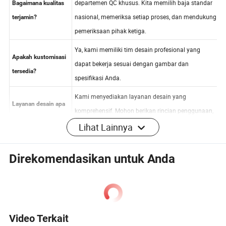
Kami memiliki kontrol kualitas yang ketat dan
departemen QC khusus. Kita memilih baja standar
Bagaimana kualitas
nasional, memeriksa setiap proses, dan mendukung
terjamin?
pemeriksaan pihak ketiga.
Ya, kami memiliki tim desain profesional yang
Apakah kustomisasi
dapat bekerja sesuai dengan gambar dan
tersedia?
spesifikasi Anda.
Kami menyediakan layanan desain yang
Layanan desain apa
Lihat Lainnya
komprehensif. Mohon berikan rincian penggunaan,
yang Anda
lokasi, iklim lokal (termasuk kondisi angin dan
tawarkan?
salju), dimensi, dan crane apa pun.
Direkomendasikan untuk Anda
- Penggunaan: Apa yang dimaksudkan untuk
penggunaan produk?
– Lokasi: Di negara mana ia akan dibangun?
Video Terkait
- iklim lokal: Berapa kecepatan angin dan beban salju