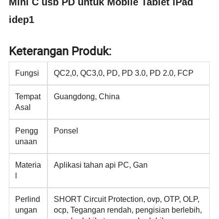
Mini C usb PD untuk Mobile Tablet iPad
idep1
Keterangan Produk:
Fungsi
QC2,0, QC3,0, PD, PD 3.0, PD 2.0, FCP
Tempat
Guangdong, China
Asal
Pengg
Ponsel
unaan
Materia
Aplikasi tahan api PC, Gan
l
Perlind
SHORT Circuit Protection, ovp, OTP, OLP,
ungan
ocp, Tegangan rendah, pengisian berlebih,