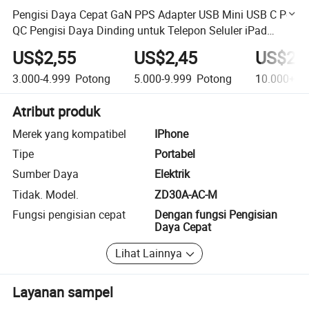
Pengisi Daya Cepat GaN PPS Adapter USB Mini USB C Pd
QC Pengisi Daya Dinding untuk Telepon Seluler iPad
Tablet 33W 30W iPhone15
US$2,55
US$2,45
US$2,
3.000-4.999
Potong
5.000-9.999
Potong
10.000+
P
Atribut produk
Merek yang kompatibel
IPhone
Tipe
Portabel
Sumber Daya
Elektrik
Tidak. Model.
ZD30A-AC-M
Fungsi pengisian cepat
Dengan fungsi Pengisian
Daya Cepat
Lihat Lainnya
Layanan sampel