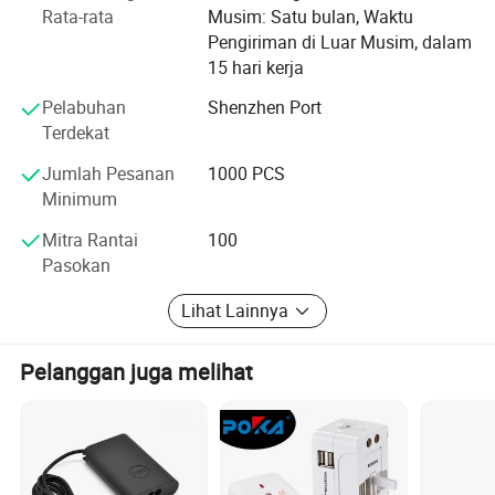
kami sendiri yang digunakan untuk memproduksi,
Rata-rata
Musim: Satu bulan, Waktu
merakit, dan menguji pengisi daya dan kabel USB.
Pengiriman di Luar Musim, dalam
15 hari kerja
Kami sangat berharap dapat mewujudkan kerjasama
jangka panjang dan hubungan kerja sama yang saling
Pelabuhan
Shenzhen Port
menguntungkan dengan semua pelanggan dari seluruh
Terdekat
dunia.
Jumlah Pesanan
1000 PCS
Minimum
Selamat datang di tempat ini untuk menumbuhkan bisnis
bersama-sama!
Mitra Rantai
100
Pasokan
Lihat Lainnya
Pelanggan juga melihat