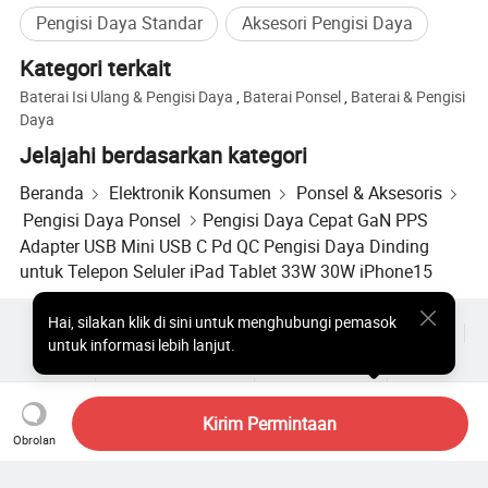
Pengisi Daya Standar
Aksesori Pengisi Daya
Kategori terkait
Baterai Isi Ulang & Pengisi Daya
,
Baterai Ponsel
,
Baterai & Pengisi
Daya
Jelajahi berdasarkan kategori
Beranda
Elektronik Konsumen
Ponsel & Aksesoris
Pengisi Daya Ponsel
Pengisi Daya Cepat GaN PPS
Adapter USB Mini USB C Pd QC Pengisi Daya Dinding
untuk Telepon Seluler iPad Tablet 33W 30W iPhone15
Hai
,
silakan klik di sini untuk menghubungi pemasok
Produk Populer
Harga Produk Panas
Produk Panas Grosir
untuk informasi lebih lanjut.
Pembeli bintang
Situs PC
Wawasan
Amplop
Perjanjian Pengguna
Kebijakan Privasi
Hubungi
Copyright © 2026 Focus Technology Co., Ltd. All Rights Reserved
Kirim Permintaan
Obrolan