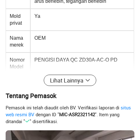
arus berlebih, tegangan berlebih
Mold
Ya
privat
Nama
OEM
merek
Nomor
PENGISI DAYA QC ZD30A-AC-O PD
Model
Lihat Lainnya
Tegang
100 V/0,6A
an
Tentang Pemasok
input
dan
Pemasok ini telah diaudit oleh BV. Verifikasi laporan di
situs
arus
web resmi BV
dengan ID "
MIC-ASR2321142
". Item yang
ditandai "
" disertifikasi.
tegang
5V/3A 9V/3A, 12V/2.5A, PPS 3.3-11V / 3A
an dan
arus