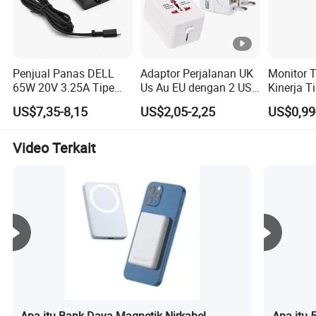
Penjual Panas DELL
Adaptor Perjalanan UK
Monitor 
65W 20V 3.25A Tipe
Us Au EU dengan 2 USB
Kinerja T
USB C Slim Adaptor
2.4A
Putih UK
US$7,35-8,15
US$2,05-2,25
US$0,99
Laptop untuk Notebook
Tahan Ai
DELL Asus Lenovo HP
CB Adapt
Apple MacBook Acer
Pengguna
Video Terkait
Razer Samsung Pengisi
Daya Baterai