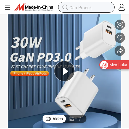
 Dinding untuk Telepon Seluler iPad Tablet 33W 30W iPhone15
Pengisi Daya Cepat GaN PPS Adapter USB Mini USB C Pd QC Pengisi Daya
Membuka
Video
1
/
1