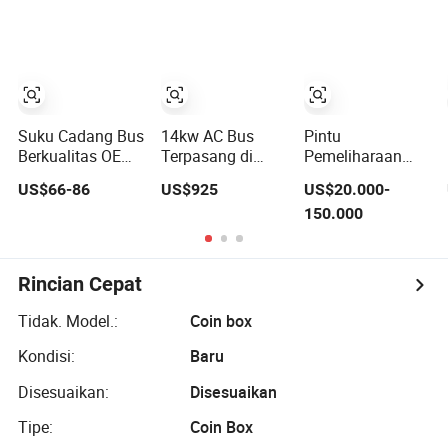
Cadang Bus Truk
36s
AC Bus
Daewoo
Suku Cadang Bus
14kw AC Bus
Pintu
Berkualitas OEM
Terpasang di
Pemeliharaan
untuk Model Yu-
Atas Atap untuk
Radiator Paduan
US$66-86
US$925
US$20.000-
Tong Kinglong
7m Bus
Aluminium untuk
150.000
Coaster
Pendinginan
Bus Transit
Termasuk Lampu
Cepat AC Berat
Umum
Rem Komponen
untuk Bus
Mesin Bagian
Penumpang
Rincian Cepat
Badan
Komersial
Komponen
Tidak. Model.:
Coin box
Sistem Suspensi
Kondisi:
Baru
Disesuaikan:
Disesuaikan
Tipe:
Coin Box