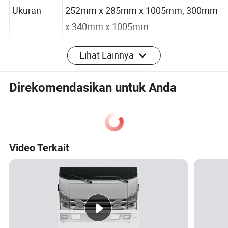
235mm x 270 mm x 1005mm,
Ukuran
252mm x 285mm x 1005mm, 300mm
x 340mm x 1005mm
Lihat Lainnya
mode
Kontrol Manual/Elektrik/pintu
kontrol
Direkomendasikan untuk Anda
Tipe kunci
Kunci mekanis/kunci elektronik
Bahan baja antikarat, dengan dua
kotak koin untuk mengumpulkan
Fungsi
Video Terkait
tagihan kertas dan koin dari
penumpang
Profil Perusahaan