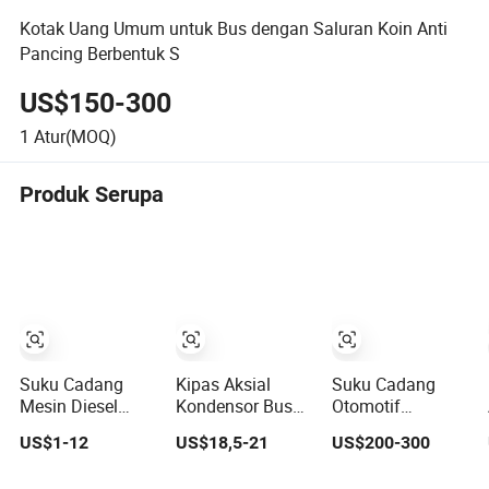
Kotak Uang Umum untuk Bus dengan Saluran Koin Anti
Pancing Berbentuk S
US$150-300
1
Atur(MOQ)
Produk Serupa
Suku Cadang
Kipas Aksial
Suku Cadang
Mesin Diesel
Kondensor Bus
Otomotif
Doosan Asli
Pasokan Pabrik
Berkualitas
US$1-12
US$18,5-21
US$200-300
untuk Ekskavator
H11-001-215
Tinggi Alternator
Generator Suku
Va01-Bp70/Ll-
Prestolite untuk