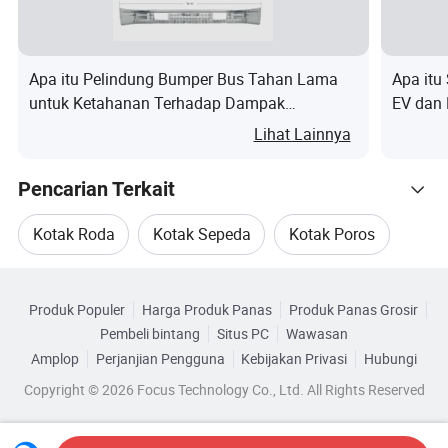
FAQ
Apa itu Pelindung Bumper Bus Tahan Lama
Apa itu
untuk Ketahanan Terhadap Dampak
EV dan 
Q1: Apakah Anda perusahaan pabrik atau perusahaan
Maksimal
Lihat Lainnya
perdagangan?
Kami adalah pabrik pembuat.
Pencarian Terkait
Q2: Bagaimana Anda menawarkan sampel?
Kotak Roda
Kotak Sepeda
Kotak Poros
Kami menawarkan 2 hingga 1 sampel pc dalam jumlah
Telusuri menurut Kategori
Kotak Lubang Manhole
Kandang Kotak
tertentu dan pengiriman dalam waktu 7 hari, yang
Produk Populer
Harga Produk Panas
Produk Panas Grosir
dikenakan biaya ke pelanggan.
Pembeli bintang
Situs PC
Wawasan
Kotak Traktor
Amplop
Perjanjian Pengguna
Kebijakan Privasi
Hubungi
Q3: Berapa waktu pengiriman Anda?
Copyright © 2026 Focus Technology Co., Ltd. All Rights Reserved
Contoh pesanan: 5-7 hari kerja
Pesanan massal: 15-20 hari setelah 50% deposit diterima