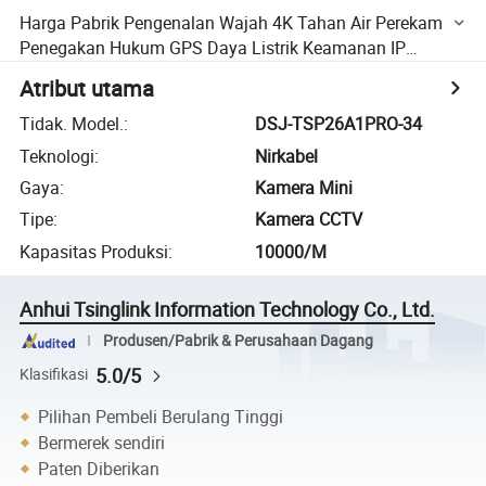
Harga Pabrik Pengenalan Wajah 4K Tahan Air Perekam
Penegakan Hukum GPS Daya Listrik Keamanan IP
Penglihatan Malam Portabel Handheld Mini 4G Kamera
Atribut utama
Terpasang di Tubuh
Tidak. Model.
:
DSJ-TSP26A1PRO-34
Teknologi
:
Nirkabel
Gaya
:
Kamera Mini
Tipe
:
Kamera CCTV
Kapasitas Produksi
:
10000/M
Anhui Tsinglink Information Technology Co., Ltd.
Produsen/Pabrik & Perusahaan Dagang
5.0/5
Klasifikasi
Pilihan Pembeli Berulang Tinggi
Bermerek sendiri
Paten Diberikan