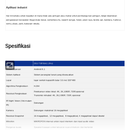
Aplikasi industri
Hal ini berlaku untuk kejadian di mana tidak ada jaringan atau mahal untuk pembangunan jaringan, tetapi diperlukan
pengawasan kecepatan tinggi skala besar, sementara itu, seperti sungai, hutan, jalan raya, kereta api, bandara, harbour,
senry, plaza, park, kawasan wisata.
Spesifikasi
Item
DSJ-TSP26A1
(Pro)
Sistem Operasi
Android
8.1
Sistem Aplikasi
Sistem perangkat lunak yang disesuaikan
Layar
layar sentuh kapasitif datar 3.5 inci 320*480
Algoritma Pengkodean
H.264
Perekaman video lokal: 4K, 2K,1080P, 720P,opsional
Resolusi Pengkodean
Transmisi nirkabel: 4K, 2K,1080P, 720P, opsional
IR Night Vision (Visi malam
Dukungan
IR)
Kamera
Dukungan maksimal 16 megapiksel
Resolusi Snapshot
16 megapiksel
,
12
megapiksel
,
8
megapiksel
, 4
megapiksel
dapat disetel
Mikrofon
MIKROFON internal untuk input interkom dan input audio video
Pengeras suara
Speaker bawaan untuk keluaran suara interkom dan berteriak