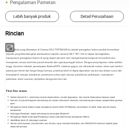
Pengalaman Pameran
Lebih banyak produk
Detail Perusahaan
Rincian
4G HD Body yang dikenakan di Camera DSJ-TSP26A1(Pro) adalah penegakan hukum produk komunikasi
terpadu yang dikembangkan berdasarkan standar nasional GA-T 947. Hal ini dapat meningkatkan
transparansi penegakan hukum di ujung depan personil, dan memperkuat kemampuan komunikasi dan
manajemen secara real-time pusat komando dan aparat penegak hukum. Dengan penyimpanan video definisi
tinggi, transmisi nirkabel, penempatan Beidou/GPS, interkom gugus, visi inframerah malam, alarm satu tombol,
pertanyaan bisnis dan fungsi-fungsi lainnya, produk-produk ini dapat digunakan secara luas dalam cuaca lalu
lintas/patroli, senjata, kebakaran, pertahanan udara sipil, darurat, pertahanan perbatasan, manajemen
perkotaan, klaim asuransi, perbaikan tenaga dan lain-lain.
Fitur-fitur utama
Sistem Android 8.1, antarmuka mudah dioperasikan, mudah digunakan, dan mudah disesuaikan dengan cepat
Kamera 16 juta terintegrasi mendukung visi malam inframerah otomatis, mendukung pemosisian pengambilan gambar
laser
Pengaturan posisi stasiun dasar pengaturan posisi hibrid GPS/Beidou, pemosisian 10 detik, tidak ada fenomena
pergeseran
Dukungan Bluetooth, dapat terhubung ke perangkat Bluetooth
Pengakuan Wajah Dukungan/Pengakuan pelat Lisensi(termasuk pengakuan offline)
Identifikasi kartu ID dukungan opsional
Sensor jarak bawaan, bila klip bahu aus di bahu, layar otomatis dimatikan, dan MIKROFON interkom diganti pada
waktu bersamaan