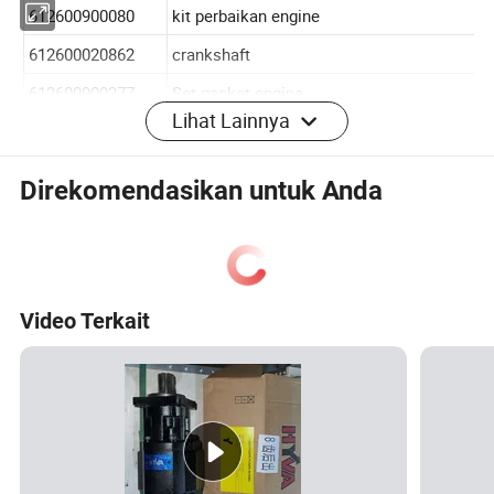
Lihat Lainnya
Direkomendasikan untuk Anda
Nomor
612600030051
Komponen
Nama
Ring piston
Video Terkait
ring piston weichai :
Spesifikasi
13065822
Engine WD618/ WD12G
610800030083
Tempat asal
Cina
612600030051