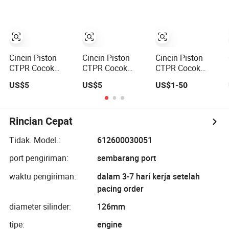
400 Gsxr400r Sp
RF400
Cincin Piston
Cincin Piston
Cincin Piston
CTPR Cocok
CTPR Cocok
CTPR Cocok
Untuk TOYOTA
Untuk TOYOTA
Untuk
US$5
US$5
US$1-50
1NZ-FE/2NZ-FE
1GR-FE 94mm
MITSUBISHI
75mm 13011-
13011-31100
4D32 mesin
21050/13011-
104mm
21041
ME997318
Rincian Cepat
Tidak. Model.:
612600030051
port pengiriman:
sembarang port
waktu pengiriman:
dalam 3-7 hari kerja setelah
pacing order
diameter silinder:
126mm
tipe:
engine