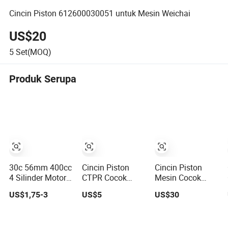
Cincin Piston 612600030051 untuk Mesin Weichai
US$20
5
Set(MOQ)
Produk Serupa
30c 56mm 400cc
Cincin Piston
Cincin Piston
4 Silinder Motor
CTPR Cocok
Mesin Cocok
Cincin Piston
Untuk HINO J08C
untuk Wd615
US$1,75-3
US$5
US$30
untuk Suzuki
114mm 13011-
Model Atg
Gsx400 Gsf 400
3060A/13019-
Gsf400p Gsxr
1390A(cyl)