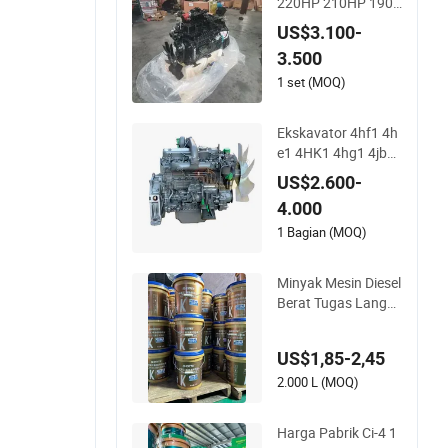
220HP 210HP 190
HP 180HP 170HP
US$3.100-
Mesin Diesel
3.500
1 set (MOQ)
Ekskavator 4hf1 4h
e1 4HK1 4hg1 4jb1
4ja1 Lengkap Asli 4
US$2.600-
Silinder Mesin Diesel
4.000
4jb1t Mesin Diesel u
ntuk Isuzu
1 Bagian (MOQ)
Minyak Mesin Diesel
Berat Tugas Langsu
ng Pabrik Ci-4 15W4
0 18L
US$1,85-2,45
2.000 L (MOQ)
Harga Pabrik Ci-4 1