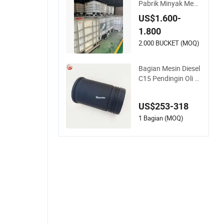
Pabrik Minyak Mesi
n Diesel Sintetis Pen
US$1.600-
uh CH-4 15W40 100
1.800
0L
2.000 BUCKET (MOQ)
Bagian Mesin Diesel
C15 Pendingin Oli 2
23-7962 2237962
US$253-318
1 Bagian (MOQ)