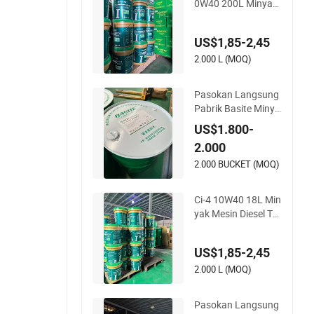
0W40 200L Minyak
Mesin Diesel Tahan
Berat
US$1,85-2,45
2.000 L (MOQ)
Pasokan Langsung
Pabrik Basite Minya
k Mesin Diesel Sintet
US$1.800-
is Penuh CF-4 20W5
2.000
0 200L
2.000 BUCKET (MOQ)
Ci-4 10W40 18L Min
yak Mesin Diesel Tu
gas Berat
US$1,85-2,45
2.000 L (MOQ)
Pasokan Langsung