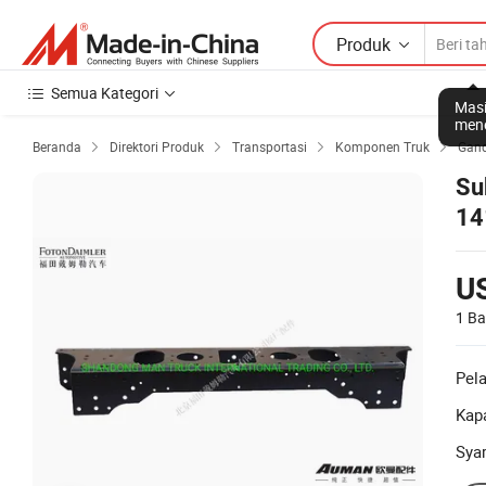
Produk
Semua Kategori
Masi
mene
Beranda
Direktori Produk
Transportasi
Komponen Truk
Gand




Su
14
U
1 Ba
Pel
Kapa
Sya