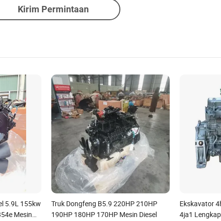
Kirim Permintaan
el 5.9L 155kw
Truk Dongfeng B5.9 220HP 210HP
Ekskavator 4
854e Mesin
190HP 180HP 170HP Mesin Diesel
4ja1 Lengkap 