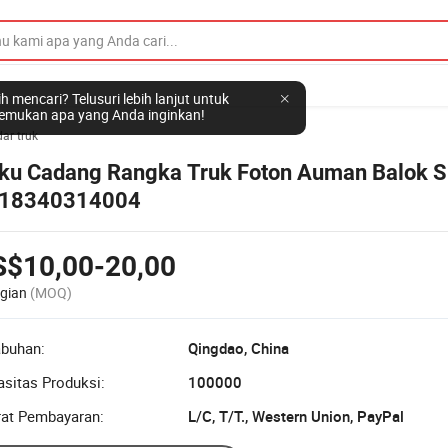
h mencari? Telusuri lebih lanjut untuk
mukan apa yang Anda inginkan!
ar truk
ku Cadang Rangka Truk Foton Auman Balok S
18340314004
S$10,00-20,00
gian
(MOQ)
abuhan:
Qingdao, China
sitas Produksi:
100000
rat Pembayaran:
L/C, T/T., Western Union, PayPal