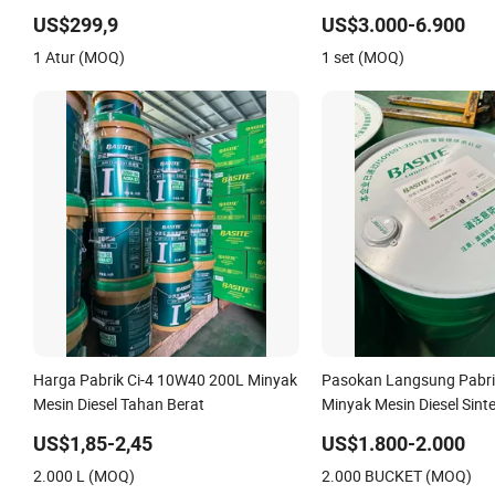
Klift Perbaikan Overhaul
Bus Kendaraan Koaches 
US$299,9
US$3.000-6.900
Cummins
1 Atur (MOQ)
1 set (MOQ)
Harga Pabrik Ci-4 10W40 200L Minyak
Pasokan Langsung Pabri
Mesin Diesel Tahan Berat
Minyak Mesin Diesel Sint
4 20W50 200L
US$1,85-2,45
US$1.800-2.000
2.000 L (MOQ)
2.000 BUCKET (MOQ)