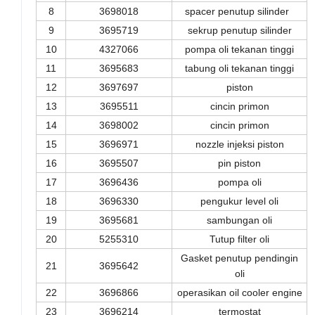
8
3698018
spacer penutup silinder
9
3695719
sekrup penutup silinder
10
4327066
pompa oli tekanan tinggi
11
3695683
tabung oli tekanan tinggi
12
3697697
piston
13
3695511
cincin primon
14
3698002
cincin primon
15
3696971
nozzle injeksi piston
16
3695507
pin piston
17
3696436
pompa oli
18
3696330
pengukur level oli
19
3695681
sambungan oli
20
5255310
Tutup filter oli
Gasket penutup pendingin
21
3695642
oli
22
3696866
operasikan oil cooler engine
23
3696214
termostat