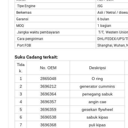
Tipe Engine
ISG
Berkemas
Asli / Netral / dise
Garansi
6 bulan
MOQ
1 bagian
Jangka waktu pembayaran
T/T, Western Union, 
Cara pengiriman
DHL/FEDEX/UPS/TNT,
Port FOB
Shanghai, Wuhan, 
Suku Cadang terkait:
Tida
No. OEM
Deskripsi
k.
1
2865048
O ring
2
3696212
generator cummins
3
3696364
penegang sabuk
4
3696357
angin cae
5
3696359
gesekan flywheel
6
3696538
sabuk kipas
7
3696368
puli kipas