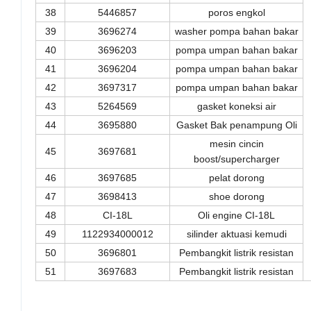
38
5446857
poros engkol
39
3696274
washer pompa bahan bakar
40
3696203
pompa umpan bahan bakar
41
3696204
pompa umpan bahan bakar
42
3697317
pompa umpan bahan bakar
43
5264569
gasket koneksi air
44
3695880
Gasket Bak penampung Oli
mesin cincin
45
3697681
boost/supercharger
46
3697685
pelat dorong
47
3698413
shoe dorong
48
CI-18L
Oli engine CI-18L
49
1122934000012
silinder aktuasi kemudi
50
3696801
Pembangkit listrik resistan
51
3697683
Pembangkit listrik resistan