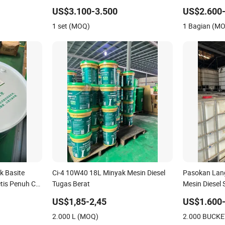
Yutong untuk
Diesel 4jb1t 
US$3.100-3.500
US$2.600-
1 set (MOQ)
1 Bagian (M
k Basite
Ci-4 10W40 18L Minyak Mesin Diesel
Pasokan Lan
etis Penuh CF-
Tugas Berat
Mesin Diesel 
15W40 1000
US$1,85-2,45
US$1.600-
2.000 L (MOQ)
2.000 BUCKE