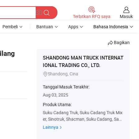
Masuk
Terbitkan RFQ saya
Pembeli
Bantuan
Apps
Bahasa Indonesia
Bagikan
ilang
SHANDONG MAN TRUCK INTERNAT
IONAL TRADING CO., LTD.
Shandong, Cina

Tanggal Masuk Terakhir:
Aug 03, 2025
Produk Utama:
Suku Cadang Truk, Suku Cadang Truk Mix
er, Sinotruk, Shacman, Suku Cadang, San
y, Hino, Kabin Truk, Transmisi Truk, Truk B
Lainnya
ekas