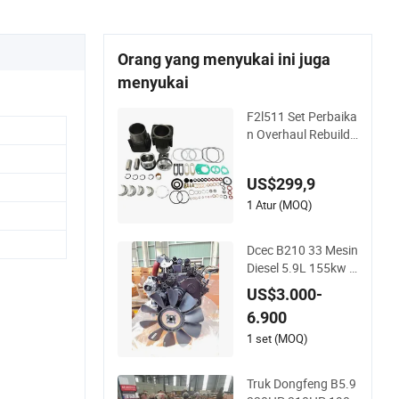
Orang yang menyukai ini juga
menyukai
F2l511 Set Perbaika
n Overhaul Rebuild
Diesel untuk Deutz u
ntuk Bagian Mesin
US$299,9
Klift Perbaikan Over
haul
1 Atur (MOQ)
Dcec B210 33 Mesin
Diesel 5.9L 155kw 6
cylinder 2500rpm S
US$3.000-
o13854e Mesin Bus
6.900
Kendaraan Koache
s Yutong untuk Cu
1 set (MOQ)
mmins
Truk Dongfeng B5.9