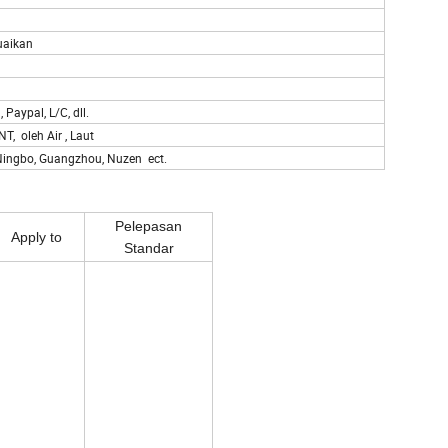
suaikan
Paypal, L/C, dll.
 oleh Air , Laut
Ningbo, Guangzhou, Nuzen ect.
Pelepasan
Apply to
Standar