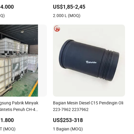
Mesin Diesel untuk Isuzu
4.000
US$1,85-2,45
OQ)
2.000 L (MOQ)
gsung Pabrik Minyak
Bagian Mesin Diesel C15 Pendingin Oli
Sintetis Penuh CH-4
223-7962 2237962
L
1.800
US$253-318
T (MOQ)
1 Bagian (MOQ)