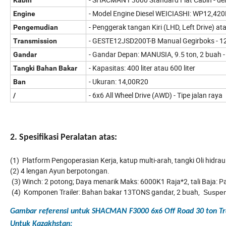
- Model Engine Diesel WEICIASHI: WP12,420
Engine
- Penggerak tangan Kiri (LHD, Left Drive) at
Pengemudian
- GESTE12JSD200T-B Manual Gegirboks - 12 
Transmission
- Gandar Depan: MANUSIA, 9.5 ton, 2 buah 
Gandar
- Kapasitas: 400 liter atau 600 liter
Tangki Bahan Bakar
- Ukuran: 14,00R20
Ban
- 6x6 All Wheel Drive (AWD) - Tipe jalan raya
/
2. Spesifikasi Peralatan atas:
(1) Platform Pengoperasian Kerja, katup multi-arah, tangki Oli hidrau
(2) 4 lengan Ayun berpotongan.
(3) Winch: 2 potong; Daya menarik Maks: 6000K1 Raja*2, tali Baja: P
(4) Komponen Trailer: Bahan bakar 13TONS gandar, 2 buah,
Suspen
Gambar referensi untuk SHACMAN F3000 6x6 Off Road 30 ton Tr
Untuk Kazakhstan: