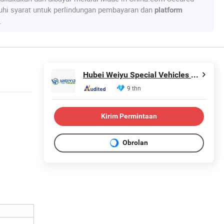
hi syarat untuk perlindungan pembayaran dan
platform
.
Hubei Weiyu Special Vehicles Co., Ltd.
9 thn
Kirim Permintaan
Obrolan