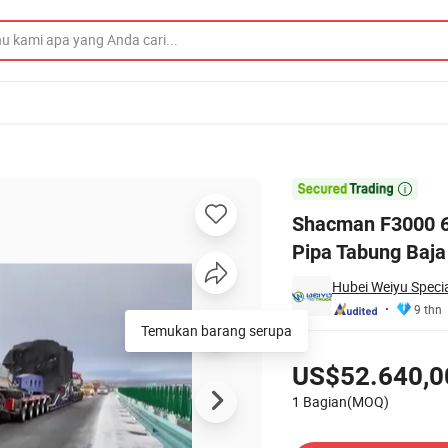
er Pengangkut Pipa Tabung Baja Pengeboran Minyak untuk Kazakhstan

Shacman F3000 6X
Pipa Tabung Baj
Hubei Weiyu Special
9 thn
Temukan barang serupa
Harga
US$52.640,0
1 Bagian(MOQ)
Hubungi Pemasok