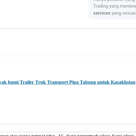
Trading yang memenu
yang sesuai
services
k bumi Trailer Truk Transport Pipa Tabung untuk Kazakhstan
gan atau tanpa tempat tidur - AC - Kursi pengemudi udara: Kursi udara