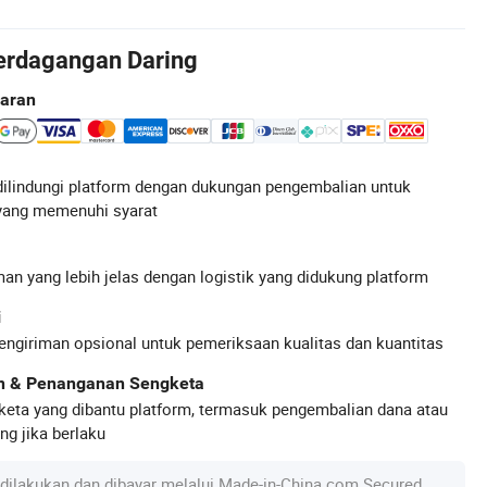
erdagangan Daring
aran
ilindungi platform dengan dukungan pengembalian untuk
yang memenuhi syarat
an yang lebih jelas dengan logistik yang didukung platform
i
engiriman opsional untuk pemeriksaan kualitas dan kuantitas
an & Penanganan Sengketa
keta yang dibantu platform, termasuk pengembalian dana atau
g jika berlaku
dilakukan dan dibayar melalui Made-in-China.com Secured