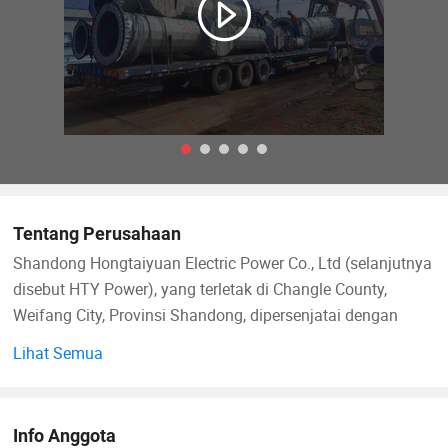
Tentang Perusahaan
Shandong Hongtaiyuan Electric Power Co., Ltd (selanjutnya
disebut HTY Power), yang terletak di Changle County,
Weifang City, Provinsi Shandong, dipersenjatai dengan
kekuatan teknis yang kuat, telah ditempa menjadi sistem
Lihat Semua
produksi, inspeksi, dan kontrol kualitas yang canggih.
HTY Power mencakup luas lahan seluas 58153 m2,
Info Anggota
termasuk luas lantai 15000 m2 dengan 80 karyawan,