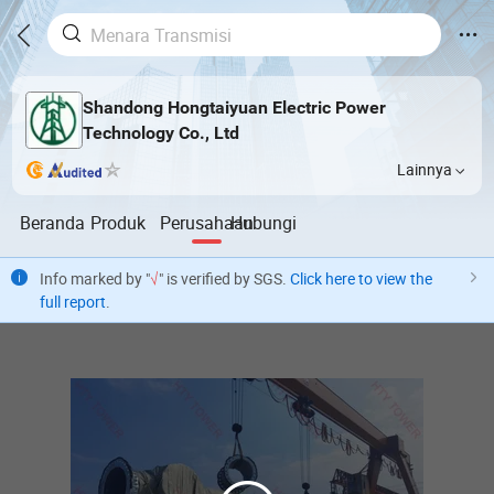
Shandong Hongtaiyuan Electric Power
Technology Co., Ltd
Lainnya
Beranda
Produk
Perusahaan
Hubungi
Info marked by "
√
" is verified by SGS.
Click here to view the
full report
.