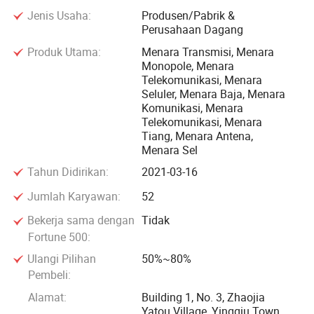
peralatan fabrikasi, perusahaan memiliki kapasitas
Jenis Usaha:
Produsen/Pabrik &
Perusahaan Dagang
produksi tower baja tahunan sebesar 30 ribu ton, dengan
metode pemrosesan dan inspeksi yang dijamin mutu.
Produk Utama:
Menara Transmisi, Menara
Monopole, Menara
Telekomunikasi, Menara
Sistem kendali mutu yang komprehensif telah dibangun
Seluler, Menara Baja, Menara
dan tetap mengalami peningkatan dalam pengembangan
Komunikasi, Menara
bertahun-tahun. Memegang teguh konsep pengembangan
Telekomunikasi, Menara
Tiang, Menara Antena,
dari "Quality First & Technology termotivasi" dan konsep
Menara Sel
layanan "keep Better", HTY Power secara aktif melanjutkan
Tahun Didirikan:
2021-03-16
layanan purnajual, menyediakan layanan on-site dan
mengumpulkan umpan balik untuk reaksi tepat waktu,
Jumlah Karyawan:
52
sehingga memberikan banyak pujian dari klien.
Bekerja sama dengan
Tidak
Fortune 500:
Ulangi Pilihan
50%~80%
Pembeli:
Alamat:
Building 1, No. 3, Zhaojia
Yatou Village, Yingqiu Town,