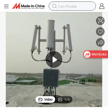
 Drone
Sistem Deteksi Sinyal Drone Antena Arah Stasioner untuk 1.5km Deteksi
Membuka
Video
1
/
6