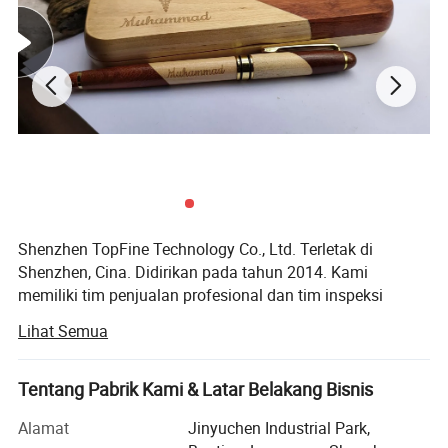
Shenzhen TopFine Technology Co., Ltd. Terletak di
Shenzhen, Cina. Didirikan pada tahun 2014. Kami
memiliki tim penjualan profesional dan tim inspeksi
kualitas, memastikan kami menyediakan produk
Lihat Semua
berkualitas terbaik dan layanan terbaik bagi semua
pelanggan kami. Kami menawarkan layanan OEM dan
ODM.
Tentang Pabrik Kami & Latar Belakang Bisnis
Dari 2008 hingga 2015, produk utama yang dihasilkan
Alamat
Jinyuchen Industrial Park,