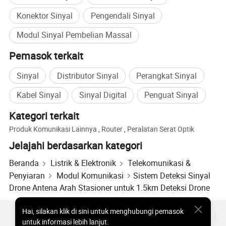
kita akan bertemu dan menjadi sahabat yang sangat baik.
Konektor Sinyal
Pengendali Sinyal
Jadilah teman terlebih dahulu kemudian lakukan bisnis.
Modul Sinyal Pembelian Massal
Menantikan permohonan Anda.
Pemasok terkait
Terima kasih
Sinyal
Distributor Sinyal
Perangkat Sinyal
Kabel Sinyal
Sinyal Digital
Penguat Sinyal
Kategori terkait
Produk Komunikasi Lainnya
,
Router
,
Peralatan Serat Optik
Jelajahi berdasarkan kategori
Beranda
Listrik & Elektronik
Telekomunikasi &
Penyiaran
Modul Komunikasi
Sistem Deteksi Sinyal
Drone Antena Arah Stasioner untuk 1.5km Deteksi Drone
Hai
,
silakan klik di sini untuk menghubungi pemasok
Produk Populer
Harga Produk Panas
Produk Panas Grosir
untuk informasi lebih lanjut.