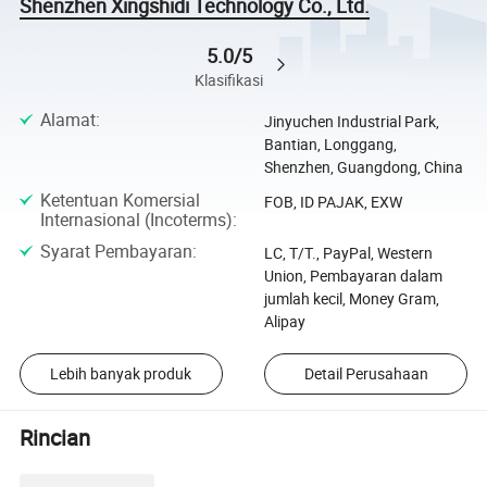
Shenzhen Xingshidi Technology Co., Ltd.
5.0/5
Klasifikasi
Alamat
:
Jinyuchen Industrial Park,
Bantian, Longgang,
Shenzhen, Guangdong, China
Ketentuan Komersial
FOB, ID PAJAK, EXW
Internasional (Incoterms)
:
Syarat Pembayaran
:
LC, T/T., PayPal, Western
Union, Pembayaran dalam
jumlah kecil, Money Gram,
Alipay
Lebih banyak produk
Detail Perusahaan
Rincian