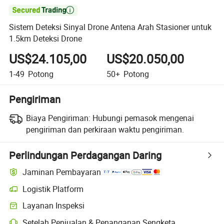

Sistem Deteksi Sinyal Drone Antena Arah Stasioner untuk
1.5km Deteksi Drone
US$24.105,00
US$20.050,00
1-49
Potong
50+
Potong
Pengiriman
Biaya Pengiriman:
Hubungi pemasok mengenai
pengiriman dan perkiraan waktu pengiriman.
Perlindungan Perdagangan Daring
Jaminan Pembayaran
Logistik Platform
Pelacakan pengiriman yang lebih jelas dengan logistik yang didukung
Layanan Inspeksi
Pemeriksaan pra-pengiriman opsional untuk pemeriksaan kualitas da
Setelah Penjualan & Penanganan Sengketa