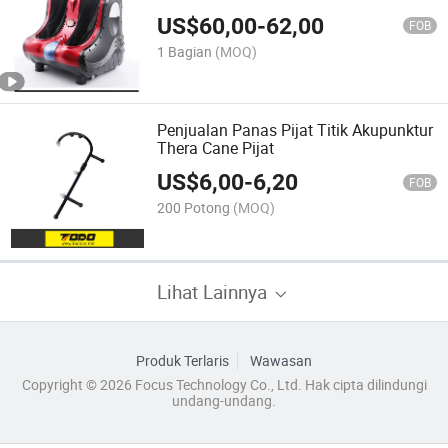
di Rumah dengan CE RoHS
US$
60,00
-
62,00
FOB
1 Bagian
(MOQ)
Penjualan Panas Pijat Titik Akupunktur
Thera Cane Pijat
US$
6,00
-
6,20
FOB
200 Potong
(MOQ)
Lihat Lainnya
Produk Terlaris
Wawasan
Copyright © 2026 Focus Technology Co., Ltd. Hak cipta dilindungi
undang-undang.