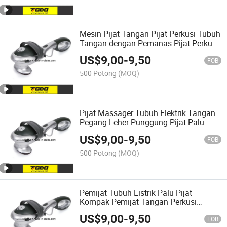
Mesin Pijat Tangan Pijat Perkusi Tubuh
Tangan dengan Pemanas Pijat Perkusi
Pijat Jaringan Dalam Tangan
US$
9,00
-
9,50
FOB
500 Potong
(MOQ)
Pijat Massager Tubuh Elektrik Tangan
Pegang Leher Punggung Pijat Palu
Dalam Tangan dengan Pemanas
US$
9,00
-
9,50
Inframerah
FOB
500 Potong
(MOQ)
Pemijat Tubuh Listrik Palu Pijat
Kompak Pemijat Tangan Perkusi
dengan Panas
US$
9,00
-
9,50
FOB