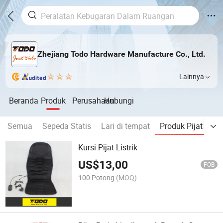
Zhejiang Todo Hardware Manufacture Co., Ltd.
Lainnya
Beranda
Produk
Perusahaan
Hubungi
Semua
Sepeda Statis
Lari di tempat
Produk Pijat
Pir
Kursi Pijat Listrik
US$
13,00
FOB
100 Potong
(MOQ)