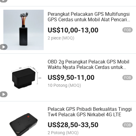
Perangkat Pelacakan GPS Multifungsi
GPS Cerdas untuk Mobil Alat Pencari
Mobil Anti Hilang Temukan Mobil
US$
10,00
-
13,00
FOB
2 piece
(MOQ)
OBD 2g Perangkat Pelacak GPS Mobil
Waktu Nyata Pelacak Cerdas untuk
Truk Mobil Kendaraan dengan
US$
9,50
-
11,00
Berbagai Fungsi
FOB
10 Potong
(MOQ)
Pelacak GPS Pribadi Berkualitas Tinggi
Tw4 Pelacak GPS Nirkabel 4G LTE
US$
28,50
-
33,50
FOB
2 Potong
(MOQ)