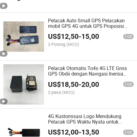
Pelacak Auto Small GPS Pelacakan
mobil GPS 4G untuk GPS Proposisi
GPS Jarak Jauh mobil cerdas
US$
12,50
-
15,00
FOB
2 Potong
(MOQ)
Pelacak Otomatis To4s 4G LTE Gnss
GPS Obdii dengan Navigasi Inersia
Cerdas
US$
18,50
-
20,00
FOB
2 piece
(MOQ)
4G Kustomisasi Logo Mendukung
Pelacak GPS Waktu Nyata untuk
Melacak Mobil Kendaraan
US$
12,00
-
13,50
FOB