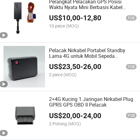
Perangkat Pelacakan GPS Posisi
Waktu Nyata Mini Berbasis Kabel
Pemotongan Mesin Pelacak GPS untuk
US$
10,00
-
12,80
Kendaraan Mobil Truk
FOB
10 piece
(MOQ)
Pelacak Nirkabel Portabel Standby
Lama 4G untuk Mobil Sepeda
Beberapa Alarm Getaran
US$
23,50
-
26,00
FOB
2 piece
(MOQ)
2+4G Kucing 1 Jaringan Nirkabel Plug
GPRS GPS OBD II Pelacak
US$
20,00
-
24,00
FOB
2 Potong
(MOQ)