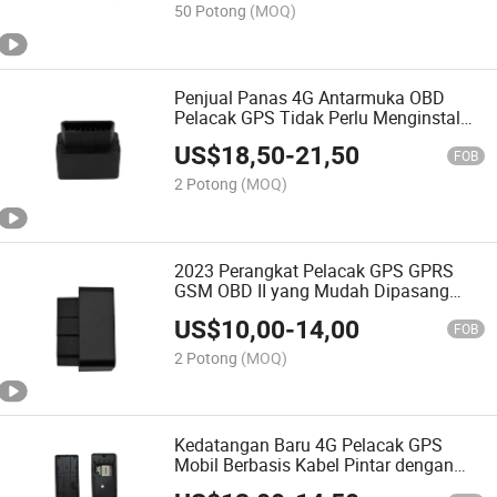
50 Potong
(MOQ)
Penjual Panas 4G Antarmuka OBD
Pelacak GPS Tidak Perlu Menginstal
Perangkat Pelacakan GPS
US$
18,50
-
21,50
FOB
2 Potong
(MOQ)
2023 Perangkat Pelacak GPS GPRS
GSM OBD II yang Mudah Dipasang
untuk Pelacakan Lokasi Mobil
US$
10,00
-
14,00
FOB
2 Potong
(MOQ)
Kedatangan Baru 4G Pelacak GPS
Mobil Berbasis Kabel Pintar dengan
Kartu SIM Nano