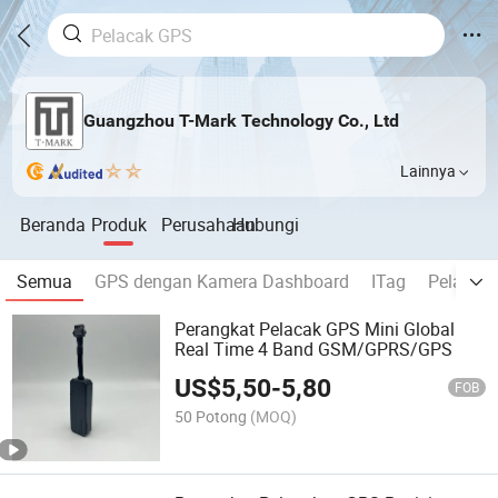
Guangzhou T-Mark Technology Co., Ltd
Lainnya
Beranda
Produk
Perusahaan
Hubungi
Semua
GPS dengan Kamera Dashboard
ITag
Pelacak
Perangkat Pelacak GPS Mini Global
Real Time 4 Band GSM/GPRS/GPS
US$
5,50
-
5,80
FOB
50 Potong
(MOQ)