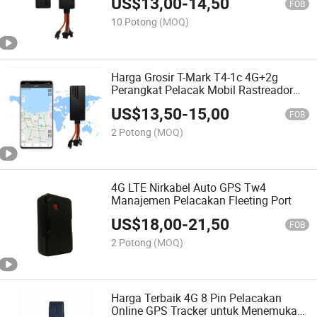
US$
13,00
-
14,50
FOB
10 Potong
(MOQ)
Harga Grosir T-Mark T4-1c 4G+2g
Perangkat Pelacak Mobil Rastreador
dengan Fungsi Sos
US$
13,50
-
15,00
FOB
2 Potong
(MOQ)
4G LTE Nirkabel Auto GPS Tw4
Manajemen Pelacakan Fleeting Port
US$
18,00
-
21,50
FOB
2 Potong
(MOQ)
Harga Terbaik 4G 8 Pin Pelacakan
Online GPS Tracker untuk Menemukan