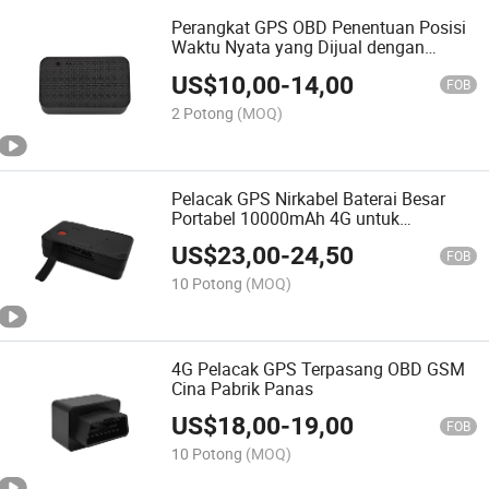
Perangkat GPS OBD Penentuan Posisi
Waktu Nyata yang Dijual dengan
Kustomisasi untuk Mobil
US$
10,00
-
14,00
FOB
2 Potong
(MOQ)
Pelacak GPS Nirkabel Baterai Besar
Portabel 10000mAh 4G untuk
Kendaraan, Anak-anak, Hewan
US$
23,00
-
24,50
Peliharaan
FOB
10 Potong
(MOQ)
4G Pelacak GPS Terpasang OBD GSM
Cina Pabrik Panas
US$
18,00
-
19,00
FOB
10 Potong
(MOQ)