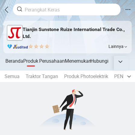
Tianjin Sunstone Ruize International Trade Co.,
Ltd.
Lainnya
Beranda
Produk
Perusahaan
Menemukan
Hubungi
Semua
Traktor Tangan
Produk Photoelektrik
PENGEN