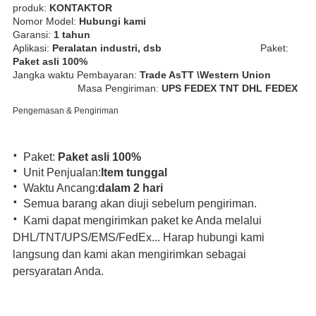
produk:
KONTAKTOR
Nomor Model:
Hubungi kami
Garansi:
1 tahun
Aplikasi:
Peralatan industri, dsb
Paket:
Paket asli 100%
Jangka waktu Pembayaran:
Trade AsTT \Western Union
Masa Pengiriman:
UPS FEDEX TNT DHL FEDEX
Pengemasan & Pengiriman
·
Paket:
Paket asli 100%
·
Unit Penjualan:
Item tunggal
·
Waktu Ancang:
dalam 2 hari
·
Semua barang akan diuji sebelum pengiriman.
·
Kami dapat mengirimkan paket ke Anda melalui
DHL/TNT/UPS/EMS/FedEx... Harap hubungi kami
langsung dan kami akan mengirimkan sebagai
persyaratan Anda.