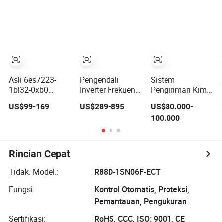
Digunakan untuk
Saluran 24V DC
Logika
Irigasi Lahan
Terprogram
Pertanian
dengan
Sertifikasi CE
Mendukung
Codesys Openpcs
Asli 6es7223-
Pengendali
Sistem
1bl32-0xb0
Inverter Frekuensi
Pengiriman Kimia
Modul Input
Konverter PLC
Ccb Booth
US$99-169
US$289-895
US$80.000-
Output Digital
Original Baru
Penghubung
100.000
Simatic PLC S7
6SL3120-1te23-
Bersih untuk
1200 PLC
0AA4 6SL3224-
Aplikasi Industri
Siemens
0be24-0ua0
6SL3120-1te23-
Rincian Cepat
0AA3 6SL3130-
1te22-Oaa0
Tidak. Model.:
R88D-1SN06F-ECT
6SL3210-1se21-
0AA0
Fungsi:
Kontrol Otomatis, Proteksi,
Pemantauan, Pengukuran
Sertifikasi:
RoHS, CCC, ISO: 9001, CE