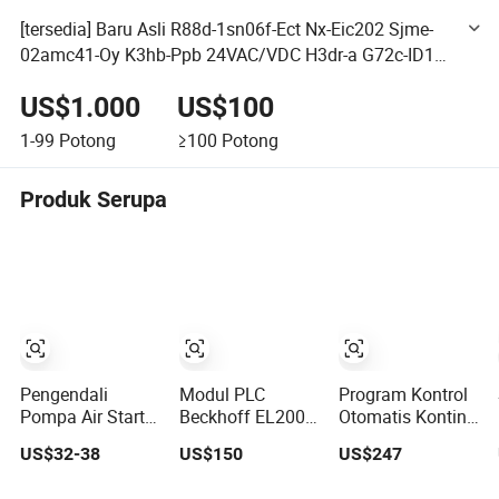
[tersedia] Baru Asli R88d-1sn06f-Ect Nx-Eic202 Sjme-
02amc41-Oy K3hb-Ppb 24VAC/VDC H3dr-a G72c-ID16-
DC24 E3z-Lt86-D E3z-Lt86-L E3z-T81c-G0srd-Cn E3z-
US$1.000
US$100
T86A-L
1-99
Potong
≥100
Potong
Produk Serupa
Pengendali
Modul PLC
Program Kontrol
Pompa Air Start
Beckhoff EL2008
Otomatis Kontinu
Stop Berbasis
Terminal
Linear Baru dari
US$32-38
US$150
US$247
Kapasitor
Keluaran Digital
Pabrik China
Terintegrasi
Ethercat 8
Pengendali