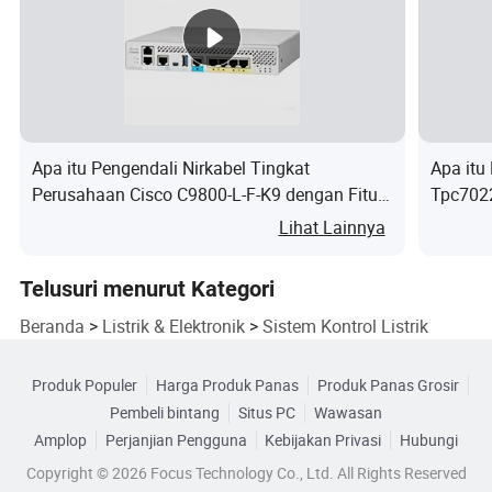
A
CP1L-
CP1W-
CP1W-
CP1L-
CP1L-
EM40DR-
20ER1
20EDT
EL20DR-D
EL20DT-D
D
CQM1-
D4H-
D4C-
CP1W-
CP1W-
Apa itu Pengendali Nirkabel Tingkat
Apa itu
P203
3101N
1620
40EDR
40EDT
Perusahaan Cisco C9800-L-F-K9 dengan Fitur
Tpc702
E5DC-
E6B2-
Manajemen Lanjutan
Panel L
Lihat Lainnya
E3z-L81
QX0DSM
CWZ1X
E3s-CT61
D4H-SK30
-015
2000P/R
Telusuri menurut Kategori
G6B-
G6B-
G7SA-
Beranda
>
Listrik & Elektronik
>
Sistem Kontrol Listrik
G6D-F4B
F150-S1A
47BND
4BND
2A2B
Produk Populer
Harga Produk Panas
Produk Panas Grosir
G7TC-
G9SA-
G9SA-
G9SA-
-3A1B
Pembeli bintang
Situs PC
Wawasan
OC16
321-T075
321-T30
EX301
Amplop
Perjanjian Pengguna
Kebijakan Privasi
Hubungi
LY4N-
Copyright © 2026 Focus Technology Co., Ltd. All Rights Reserved
LY2N-
LY4N-
MY2N-
G9SB-3012-