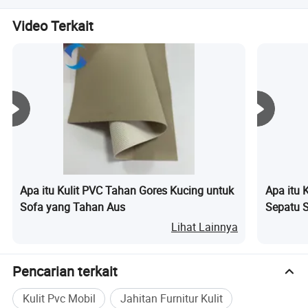
akali, serta anti-hidroalysis, kedap air & penghambat
Kami menyediakan layanan purna jual yang sangat baik
Video Terkait
dingin, bahan-bahan produk bersifat ekologi dan ramah
untuk setiap pesanan dan akan bertanggung jawab untuk
menyelesaikan masalah apa pun.
lingkungan.
Apa itu Kulit PVC Tahan Gores Kucing untuk
Apa itu 
Sofa yang Tahan Aus
Sepatu S
Pelapis 
Lihat Lainnya
Pencarian terkait
Kulit Pvc Mobil
Jahitan Furnitur Kulit