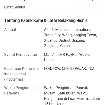
barang bawaan seperti 210D 240D 600D 900D 1680D dll
Lihat Semua
dan PVC.
Pabrik PVC kami dibangun pada tahun 2022 dengan
Tentang Pabrik Kami & Latar Belakang Bisnis
mesin produksi baru dan teknologi yang sudah matang,
area gedung lebih dari 30, 000 meter persegi, dengan 5
Alamat
A2-26, Mulinsen International
unit saluran produksi otomatis teknologi canggih untuk
Trade City, Wangjiangjing Town,
kebutuhan dasar kulit sintetis PVC. Terdapat 5 set lini
Xiuzhou District, Jiaxing,
produksi lamating di Workshop, memiliki 10 rangkaian lini
Zhejiang, China
produksi PVC busa, dan 10 rangkaian lini pemrosesan
Syarat Pembayaran
LC, T/T., D/P, PayPal, Western
Permukaan Fabric. Keseluruhan kapasitas produksi pabrik
Union
mencapai lebih dari 4.5 juta meter per bulan. Tahun 2023,
produksi tahunan kami mencapai 400 juta RMB
Ketentuan Komersial
FOB, EXW, CFR, ID PAJAK, FCA
Internasional
produk kami memiliki harga yang kompetitif dengan
(Incoterms)
kualitas yang baik & stabil, baik dan sesuai dengan
permintaan. Kami memiliki tim kendali mutu tinggi,
Waktu Pengiriman
Waktu Pengiriman Puncak
barang curah akan diperiksa sebelum dikirimkan.
Rata-rata
Musim: Satu bulan, Waktu
Pengiriman di Luar Musim, dalam
Ketebalan, warna, lebar, dan desain pola dapat dibuat
15 hari kerja