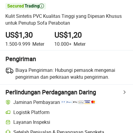

Kulit Sintetis PVC Kualitas Tinggi yang Dipesan Khusus
untuk Penutup Sofa Perabotan
US$1,30
US$1,20
1.500-9.999
Meter
10.000+
Meter
Pengiriman
Biaya Pengiriman:
Hubungi pemasok mengenai
pengiriman dan perkiraan waktu pengiriman.
Perlindungan Perdagangan Daring
Jaminan Pembayaran
Logistik Platform
Pelacakan pengiriman yang lebih jelas dengan logistik yang didukung
Layanan Inspeksi
Pemeriksaan pra-pengiriman opsional untuk pemeriksaan kualitas da
Setelah Penjualan & Penanganan Sengketa