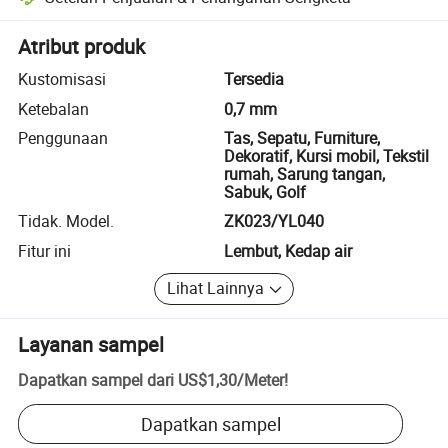
Penyelesaian sengketa yang dibantu platform, termasuk pengembalia
Atribut produk
Kustomisasi
Tersedia
Ketebalan
0,7 mm
Penggunaan
Tas, Sepatu, Furniture,
Dekoratif, Kursi mobil, Tekstil
rumah, Sarung tangan,
Sabuk, Golf
Tidak. Model.
ZK023/YL040
Fitur ini
Lembut, Kedap air
Lihat Lainnya
Layanan sampel
Dapatkan sampel dari
US$1,30
/
Meter
!
Dapatkan sampel