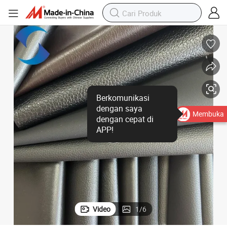
Sofa Perabotan
Kulit Sintetis PVC Kualitas Tinggi yang Dipesan Khusus untuk Penutup 
Berkomunikasi
dengan saya
Membuka
dengan cepat di
APP!
Video
1
/
6