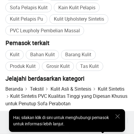
Sofa Pelapis Kulit
Kain Kulit Pelapis
Kulit Pelapis Pu
Kulit Upholstery Sintetis
PVC Leupholy Pembelian Massal
Pemasok terkait
Kulit
Bahan Kulit
Barang Kulit
Produk Kulit
Grosir Kulit
Tas Kulit
Jelajahi berdasarkan kategori
Beranda
Tekstil
Kulit Asli & Sintesis
Kulit Sintetis
Kulit Sintetis PVC Kualitas Tinggi yang Dipesan Khusus
untuk Penutup Sofa Perabotan
Hai
,
silakan klik di sini untuk menghubungi pemasok
Produk Populer
Harga Produk Panas
Produk Panas Grosir
untuk informasi lebih lanjut.
Pembeli bintang
Situs PC
Wawasan