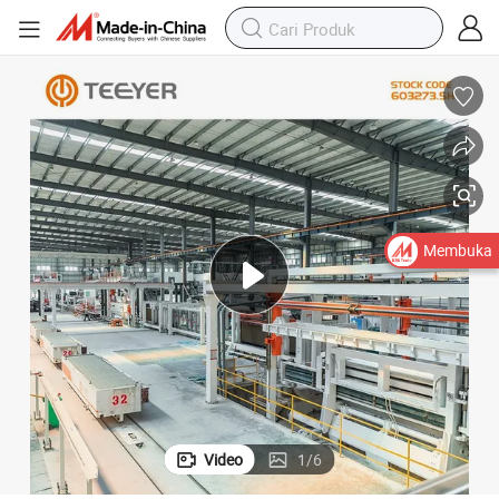
Membuka
Video
1
/
6