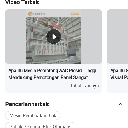
Video Terkait
Apa itu Mesin Pemotong AAC Presisi Tinggi:
Apa itu 
Mendukung Pemotongan Panel Sangat
Visual P
Tipis yang Disesuaikan
Lihat Lainnya
Pencarian terkait
Mesin Pembuatan Blok
Pabrik Pembuat Blok Otomatis