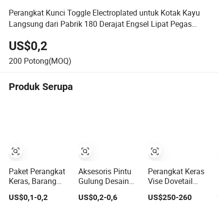
Perangkat Kunci Toggle Electroplated untuk Kotak Kayu
Langsung dari Pabrik 180 Derajat Engsel Lipat Pegas
Datar
US$0,2
200
Potong(MOQ)
Produk Serupa
Paket Perangkat
Aksesoris Pintu
Perangkat Keras
Keras, Barang
Gulung Desain
Vise Dovetail
Kulit, Aksesori
Modern Kustom
yang Dapat
US$0,1-0,2
US$0,2-0,6
US$250-260
Perangkat Keras,
Disesuaikan
Pelindung Sudut,
untuk Mesin Alat