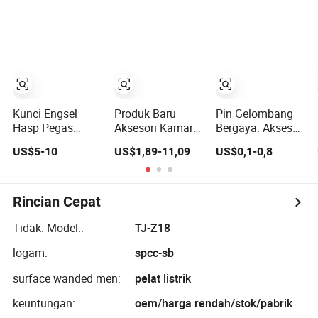
Kotak Kayu,
dan Aksesori
Perangkat Keras
Pendukung
Kunci Engsel
Produk Baru
Pin Gelombang
Hasp Pegas
Aksesori Kamar
Bergaya: Aksesori
Stainless Steel
Mandi Grosir
Rambut Premium
US$5-10
US$1,89-11,09
US$0,1-0,8
304 Kotak
dengan Arus Baru
untuk Gaya
Peralatan Kunci
Rambut Trendy
Tas Kayu
Aksesoris
Rincian Cepat
Perabotan
Tidak. Model.:
TJ-Z18
logam:
spcc-sb
surface wanded men:
pelat listrik
keuntungan:
oem/harga rendah/stok/pabrik