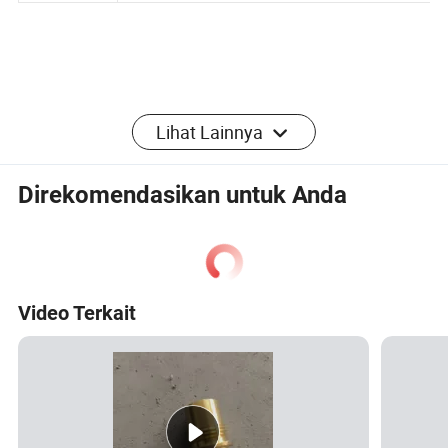
n
Lihat Lainnya
Profil Perusahaan
Direkomendasikan untuk Anda
Guangzhou Tao Jin Co., Ltd. Berada di puncak
produksi aksesoris perangkat keras dan
pemrosesan CNC, basdari keuntungan
Video Terkait
aggerasi industri. Perkembangan yang cepat
telah menggerakkan kami ke arah
kepemimpinan industri selama 3-5 tahun
yang luar biasa. Kami bangga menawarkan