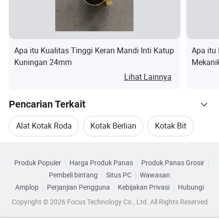
solusi hemat biaya dengan jadwal produksi
yang cepat dan perpaduan industri dan
perdagangan yang lancar. Disesuaikan
Apa itu Kualitas Tinggi Keran Mandi Inti Katup
Apa itu
Kuningan 24mm
Mekanik
dengan kebutuhan pelanggan, produk kami
Tangan
Lihat Lainnya
siap untuk pengiriman cepat dan pengiriman
segera. Baik Anda menyediakan gambar
Pencarian Terkait
pemrosesan, sampel, atau hanya gambar dan
Alat Kotak Roda
Kotak Berlian
Kotak Bit
dimensi produk, kami berkomitmen untuk
Kategori Terkait
Kotak Bulat
Kotak Granit
Kotak Abrasif
memberikan layanan berkualitas tiada
Produk Populer
Harga Produk Panas
Produk Panas Grosir
Telusuri menurut Kategori
tanding agar memenuhi standar yang jelas.
Pembeli bintang
Situs PC
Wawasan
Amplop
Perjanjian Pengguna
Kebijakan Privasi
Hubungi
Copyright © 2026 Focus Technology Co., Ltd. All Rights Reserved
Perusahaan kami memiliki beragam gaya