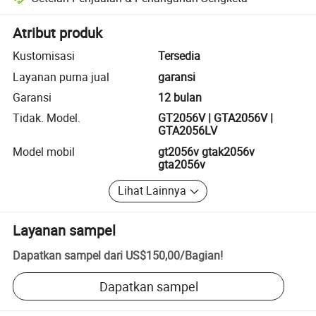
Penyelesaian sengketa yang dibantu platform, termasuk pengembalia
Atribut produk
Kustomisasi
Tersedia
Layanan purna jual
garansi
Garansi
12 bulan
Tidak. Model.
GT2056V | GTA2056V |
GTA2056LV
Model mobil
gt2056v gtak2056v
gta2056v
Lihat Lainnya
Layanan sampel
Dapatkan sampel dari
US$150,00
/
Bagian
!
Dapatkan sampel