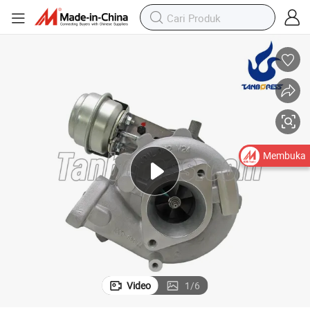
0A 14411-EB70B 769708 untuk Nissan Navara 2.5 dengan YD25DDTi Mesi
Turbocharger Diesel Berkualitas Tinggi GT2056V 767720-1 14411-EB7
Membuka
Video
1
/
6