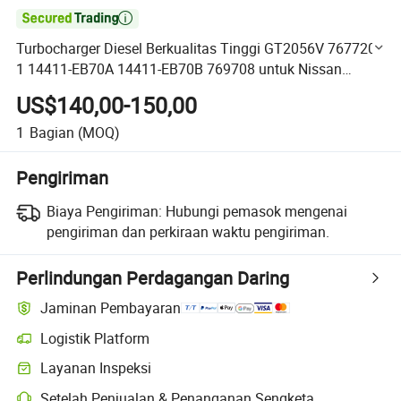

Turbocharger Diesel Berkualitas Tinggi GT2056V 767720-
1 14411-EB70A 14411-EB70B 769708 untuk Nissan
Navara 2.5 dengan YD25DDTi Mesin
US$140,00-150,00
1
Bagian
(MOQ)
Pengiriman
Biaya Pengiriman:
Hubungi pemasok mengenai
pengiriman dan perkiraan waktu pengiriman.
Perlindungan Perdagangan Daring
Jaminan Pembayaran
Logistik Platform
Pelacakan pengiriman yang lebih jelas dengan logistik yang didukung
Layanan Inspeksi
Pemeriksaan pra-pengiriman opsional untuk pemeriksaan kualitas da
Setelah Penjualan & Penanganan Sengketa