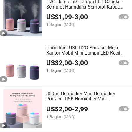
H2O Humidifier Lampu LED Cangkir
Semprot Humidifier Semprot Kabut
Mobil Udara Humidifier
US$
1,99
-
3,00
FOB
1 Bagian
(MOQ)
Humidifier USB H2O Portabel Meja
Kantor Mobil Mini Lampu LED Kecil
H2O Diffuser Humidifier untuk Kamar
US$
2,00
-
3,00
Tidur
FOB
1 Bagian
(MOQ)
300ml Humidifier Mini Humidifier
Portabel USB Humidifier Mini
Ultrasonik Humidifier Panjang yang
US$
2,00
-
2,99
Dapat Disesuaikan Air Mini Humidifier
FOB
Udara
1 Bagian
(MOQ)