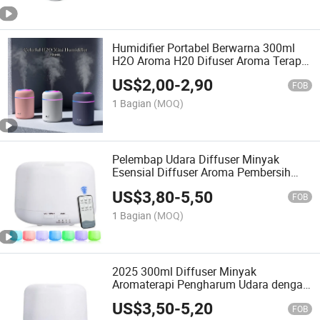
Humidifier Portabel Berwarna 300ml
H2O Aroma H20 Difuser Aroma Terapi
Minyak Esensial Mobil Elektrik
US$
2,00
-
2,90
FOB
1 Bagian
(MOQ)
Pelembap Udara Diffuser Minyak
Esensial Diffuser Aroma Pembersih
Udara
US$
3,80
-
5,50
FOB
1 Bagian
(MOQ)
2025 300ml Diffuser Minyak
Aromaterapi Pengharum Udara dengan
7-Color Lampu LED Diffuser
US$
3,50
-
5,20
Aromaterapi Humidifier Ultrasonik
FOB