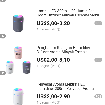
Lampu LED 300ml H20 Humidifier
Udara Diffuser Minyak Esensial Mobil
USB Mini Diffuser Aroma
US$
2,00
-
3,20
FOB
1 Bagian
(MOQ)
Pengharum Ruangan Humidifier
Difuser Aroma Minyak Esensial
Penyemprot Kabut Difuser Aromaterapi
US$
2,00
-
3,10
H2O 300ml Difuser Udara Ultrasonik
FOB
USB
1 Bagian
(MOQ)
Penyebar Aroma Elektrik H2O
Humidifier 300ml Penyebar Aroma
Mobil Semprotan Kabut H20 Penyebar
US$
2,00
-
2,90
Aroma Rumah
FOB
1 Bagian
(MOQ)