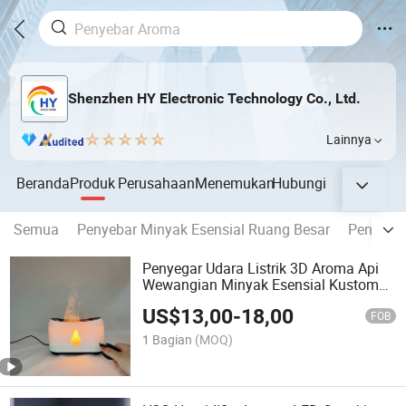
Shenzhen HY Electronic Technology Co., Ltd.
Lainnya
Beranda
Produk
Perusahaan
Menemukan
Hubungi
Semua
Penyebar Minyak Esensial Ruang Besar
Penyebar
Penyegar Udara Listrik 3D Aroma Api
Wewangian Minyak Esensial Kustom
Difuser Api
US$
13,00
-
18,00
FOB
1 Bagian
(MOQ)