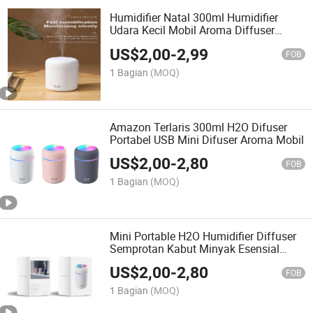
Humidifier Natal 300ml Humidifier
Udara Kecil Mobil Aroma Diffuser
Portabel Cerdas Kabut Dingin USB
US$
2,00
-
2,99
Humidifier Aroma Diffuser untuk Bayi
FOB
1 Bagian
(MOQ)
Amazon Terlaris 300ml H2O Difuser
Portabel USB Mini Difuser Aroma Mobil
US$
2,00
-
2,80
FOB
1 Bagian
(MOQ)
Mini Portable H2O Humidifier Diffuser
Semprotan Kabut Minyak Esensial
Aroma Diffuser Mobil Pengharum
US$
2,00
-
2,80
Udara Humidifier
FOB
1 Bagian
(MOQ)