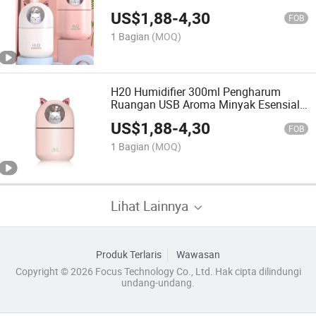
Humidifier Mobil Mini Ultrasonik
US$
1,88
-
4,30
Lampu LED USB Humidifier Udara
FOB
1 Bagian
(MOQ)
H20 Humidifier 300ml Pengharum
Ruangan USB Aroma Minyak Esensial
Kelinci Lucu Lampu Malam LED
US$
1,88
-
4,30
Pembersih Udara Pembuat Kabut
FOB
Humidifier Portabel
1 Bagian
(MOQ)
Lihat Lainnya
Produk Terlaris
Wawasan
Copyright © 2026 Focus Technology Co., Ltd. Hak cipta dilindungi
undang-undang.