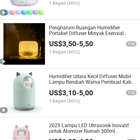
Rumah
1 Bagian
(MOQ)
Pengharum Ruangan Humidifier
Portabel Diffuser Minyak Esensial
300ml Diffuser untuk Minyak Esensial
US$
3,50
-
5,50
Humidifier Kabut Dingin
FOB
1 Bagian
(MOQ)
Humidifier Udara Kecil Diffuser Mobil
Lampu Berubah Warna Pembuat Kabut
Mist Dingin Mini Kartun Kucing Lucu
US$
3,10
-
5,00
FOB
1 Bagian
(MOQ)
2025 Lampu LED Ultrasonik Inovatif
untuk Atomizer Rumah 300ml
Humidifier Aroma Minyak Esensial