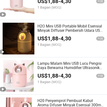
US$
1,88
-
4,30
Kabut Dingin Mobil
FOB
1 Bagian
(MOQ)
H2O Mini USB Portable Mobil Esensial
Minyak Diffuser Pembersih Udara USB
Meja Kabut Dingin Humidifier Diffuser
US$
1,88
-
4,30
untuk Kamar Tidur
FOB
1 Bagian
(MOQ)
Lampu Malam Mini USB Lucu Pengisi
Daya Berwarna Humidifier Ultrasonik
Kabut Dingin Udara
US$
1,88
-
4,30
FOB
1 Bagian
(MOQ)
H20 Penyemprot Pembuat Kabut
Aroma Difuser Minyak Esensial 300ml