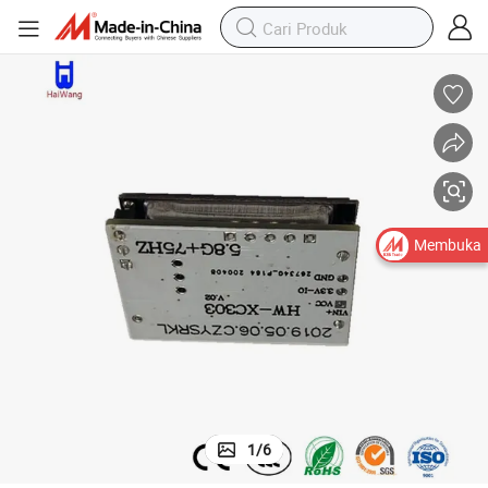
Membuka
1
/
6