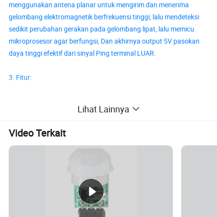
menggunakan antena planar untuk mengirim dan menerima
gelombang elektromagnetik berfrekuensi tinggi, lalu mendeteksi
sedikit perubahan gerakan pada gelombang lipat, lalu memicu
mikroprosesor agar berfungsi, Dan akhirnya output 5V pasokan
daya tinggi efektif dari sinyal Ping terminal LUAR.
3. Fitur:
Desain antena flat frekuensi tetap 5,8G profesional, transmisi dan
Lihat Lainnya
penerimaan sinyal berbentuk medan, cakupan luas, konsistensi
tinggi, konsumsi daya rendah, perlindungan lingkungan ROHS,
Video Terkait
dan daya tahan anti-interferensi kuat, bebas dari suhu,
kelembapan, aliran udara, debu, Noise, Gelap cerah dan efek
lainnya.
Bila produk ini digunakan di dalam ruangan, efek induksi akan
lebih baik; bila digunakan di luar ruangan, karena pengaruh
lingkungan, jarak induksi sedikit berkurang atau sensitivitas sedikit