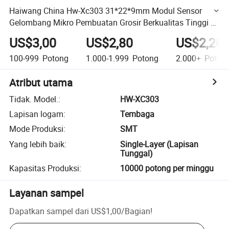
Haiwang China Hw-Xc303 31*22*9mm Modul Sensor
Gelombang Mikro Pembuatan Grosir Berkualitas Tinggi 2s
Penundaan Sinyal Modul Induksi Gelombang Mikro Pelat
US$3,00
US$2,80
US$2,20
Ganda Tumpang Tindih
100-999
Potong
1.000-1.999
Potong
2.000+
Poton
Atribut utama
Tidak. Model.
:
HW-XC303
Lapisan logam
:
Tembaga
Mode Produksi
:
SMT
Yang lebih baik
:
Single-Layer (Lapisan
Tunggal)
Kapasitas Produksi
:
10000 potong per minggu
Layanan sampel
Dapatkan sampel dari
US$1,00
/
Bagian
!