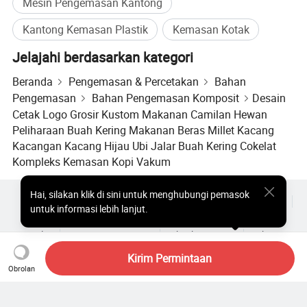
Mesin Pengemasan Kantong
Kantong Kemasan Plastik
Kemasan Kotak
Jelajahi berdasarkan kategori
Beranda
Pengemasan & Percetakan
Bahan
Pengemasan
Bahan Pengemasan Komposit
Desain
Cetak Logo Grosir Kustom Makanan Camilan Hewan
Peliharaan Buah Kering Makanan Beras Millet Kacang
Kacangan Kacang Hijau Ubi Jalar Buah Kering Cokelat
Kompleks Kemasan Kopi Vakum
Hai
,
silakan klik di sini untuk menghubungi pemasok
Produk Populer
Harga Produk Panas
Produk Panas Grosir
untuk informasi lebih lanjut.
Pembeli bintang
Situs PC
Wawasan
Amplop
Perjanjian Pengguna
Kebijakan Privasi
Hubungi
Copyright © 2026 Focus Technology Co., Ltd. All Rights Reserved
Kirim Permintaan
Obrolan
Masih mencari? Telusuri lebih