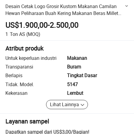
Desain Cetak Logo Grosir Kustom Makanan Camilan
Hewan Peliharaan Buah Kering Makanan Beras Millet
Kacang Kacangan Kacang Hijau Ubi Jalar Buah Kering
US$1.900,00-2.500,00
Cokelat Kompleks Kemasan Kopi Vakum
1
Ton AS
(MOQ)
Atribut produk
Untuk keperluan industri
Makanan
Transparansi
Buram
Berlapis
Tingkat Dasar
Tidak. Model.
5147
Kekerasan
Lembut
Lihat Lainnya
Layanan sampel
Dapatkan sampel dari
US$3,00
/
Bagian
!