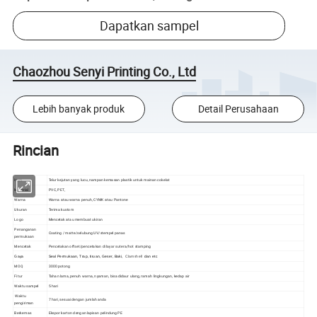
Dapatkan sampel
Chaozhou Senyi Printing Co., Ltd
Lebih banyak produk
Detail Perusahaan
Rincian
Item
Telur kejutan yang lucu, nampan kemasan plastik untuk mainan cokelat
Material
PVC, PET,
Warna
Warna atau warna penuh, CYMK atau Pantone
Ukuran
Terima kustom
Logo
Mencetak atau membuat ukiran
Penanganan
Coating / matte/selubung UV/stempel panas
permukaan
Mencetak
Pencetakan offset/pencetakan di layar sutera/hot stamping
Gaya
Seal Permukaan, Trap, tiruan, Geser, Baki,
Clamshell
dan etc
MOQ
3000 potong
Fitur
Tahan lama, penuh warna, nyaman, bisa didaur ulang, ramah lingkungan, kedap air
Waktu sampel
5 hari
Waktu
7 hari, sesuai dengan jumlah anda
pengiriman
Berkemas
Ekspor karton dengan lapisan pelindung PE