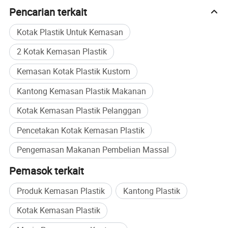
mendiskusikan proyek Anda.
Pencarian terkait
*jumlah kata: 1, 000 karakter (panjang tepatnya mungkin
Kotak Plastik Untuk Kemasan
sedikit berbeda berdasarkan pemformatan). *
2 Kotak Kemasan Plastik
Kemasan Kotak Plastik Kustom
Kantong Kemasan Plastik Makanan
Kotak Kemasan Plastik Pelanggan
Pencetakan Kotak Kemasan Plastik
Pengemasan Makanan Pembelian Massal
Pemasok terkait
Produk Kemasan Plastik
Kantong Plastik
Kotak Kemasan Plastik