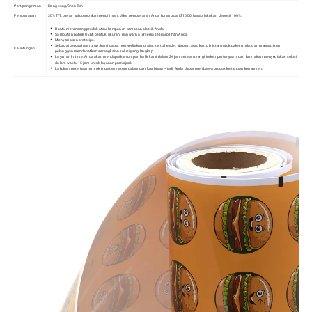
Port pengiriman
Hong kong/Shen Zen
Pembayaran
30% T/T, bayar saldo sebelum pengiriman. Jika pembayaran Anda kurang dari $1000, harap lakukan deposit 100%.
Bantu merancang produk atau komponen kemasan plastik Anda.
Sambutan pabrik OEM, bentuk, ukuran, dan warna tersedia sesuai pilihan Anda.
Menyediakan prototipe.
Sebagai perusahaan grup, kami dapat menyediakan grafis, kartu header, sisipan, atau kartu blister untuk paket Anda, dan memastikan
Keuntungan
pelanggan mendapatkan serangkaian solusi yang lengkap.
Layanan In-time: Anda akan mendapatkan umpan balik kami dalam 24 jam setelah mengirimkan pertanyaan, dan kami akan menyediakan solusi
dalam waktu 15 jam untuk layanan purnajual.
Lakukan pekerjaan termokring atau vakum dalam dan luar biasa -- jadi, Anda dapat membawa produk ke tangan konsumen.