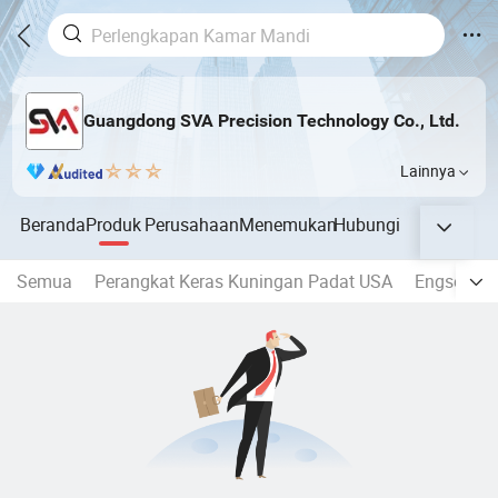
Guangdong SVA Precision Technology Co., Ltd.
Lainnya
Beranda
Produk
Perusahaan
Menemukan
Hubungi
Semua
Perangkat Keras Kuningan Padat USA
Engsel un