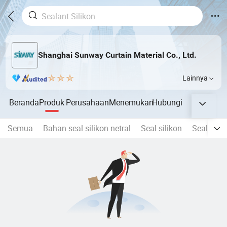
Shanghai Sunway Curtain Material Co., Ltd.
Lainnya
Beranda
Produk
Perusahaan
Menemukan
Hubungi
Semua
Bahan seal silikon netral
Seal silikon
Seal sili