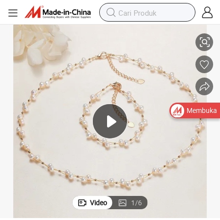
shion Emas Mutiara Cangkang
Perhiasan Mutiara 2 Set Perhiasan Halus Kalung Gelang Perhiasan Fa
Membuka
Video
1
/
6