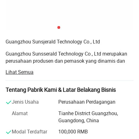
Guangzhou Sunsjerald Technology Co., Ltd
Guangzhou Sunsserald Technology Co., Ltd merupakan
perusahaan produsen dan pemasok yang dinamis dan
inovatif, dengan spesialisasi dalam tiga kategori produk:
Lihat Semua
Perhiasan yang memikat, klip rambut yang penuh
fashion-forward, dan bulu mata palsu premium. Berakar
pada pusat industri Guangzhou yang semarak, kota yang
Tentang Pabrik Kami & Latar Belakang Bisnis
terkenal akan kemampuan manufaktur yang canggih dan
Jenis Usaha
Perusahaan Perdagangan
koneksi perdagangan global - perusahaan kami yang
cermat memadukan keahlian pengerjaan, konsep desain
Alamat
Tianhe District Guangzhou,
canggih, dan kontrol kualitas yang ketat untuk
Guangdong, China
menyajikan produk yang memadukan daya tarik estetik
Modal Terdaftar
100,000 RMB
dengan fungsionalitas praktis, melayani beragam