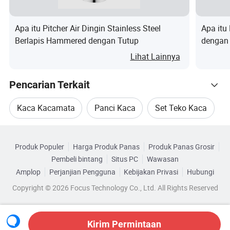
Apa itu Pitcher Air Dingin Stainless Steel
Apa itu
Berlapis Hammered dengan Tutup
dengan 
Kaca
Lihat Lainnya
Pencarian Terkait
Kaca Kacamata
Panci Kaca
Set Teko Kaca
Kategori Terkait
Gelasan Air Panci
Botol Kaca Pot
Produk Populer
Harga Produk Panas
Produk Panas Grosir
Telusuri menurut Kategori
Pembeli bintang
Situs PC
Wawasan
Panci Kaca Peralatan Kaca
Amplop
Perjanjian Pengguna
Kebijakan Privasi
Hubungi
Copyright © 2026 Focus Technology Co., Ltd. All Rights Reserved
Kirim Permintaan