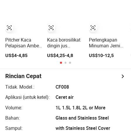
Teh dengan
Pitcher Jus, Jug
Saringan
Penyaring Air
Stainless Steel
Pitcher Kaca
Kaca borosilikat
Perlengkapan
Pelapisan Amber
dingin jus
Minuman Jernih
Tahan Panas
pegangan
Besar untuk Air
US$4-4,85
US$4,25-4,8
US$10-12,5
dengan Tutup
transparan air
Dingin, Jus, Teh,
Stainless Steel,
teko es teh karaf
Pitcher Gelas,
Karaf Air dengan
kaca buatan
Jug, Set dengan
Pegangan,
tangan kustom
Nampan Bambu
Rincian Cepat
Pitcher Minuman
Es
Tidak. Model.:
CF008
Aplikasi (untuk ketel):
Ceret air
Volume:
1L 1.5L 1.8L 2L or More
Bahan:
Glass and Stainless Steel
Sampul:
with Stainless Steel Cover