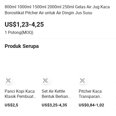
800ml 1000ml 1500ml 2000ml 250ml Gelas Air Jug Kaca
Borosilikat Pitcher Air untuk Air Dingin Jus Susu
US$1,23-4,25
1
Potong(MOQ)
Produk Serupa
Panci Kopi Kaca
Set Air Kettle
Pitcher Kaca
Klasik Pembuat
Bentuk Berlian
Transparan
Kopi French
Amber yang
Minuman Pitcher
US$2,5
US$3,25-4,35
US$0,84-1,02
Press Pemanas
Elegan, Set Gelas
Bir Pitcher Plastik
Tahan Air Poci
Teh Es, Set
Bar