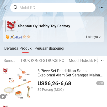
Shantou Cy Hobby Toy Factory
Lainnya
Beranda
Produk
Perusahaan
Hubungi
Semua
TRUK KONSESTRUKSI RC
Model Hidrolik RC
M
6-Piece Set Pendidikan Sains
Eksplorasi Alam Set Serangga Mainan
Anak Luar Ruangan Hadiah
US$
6,26
-
6,68
FOB
36 Potong
(MOQ)