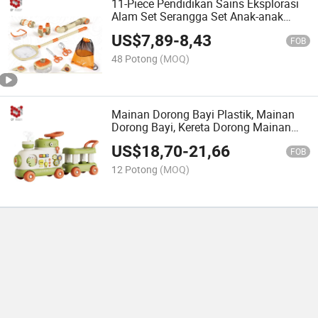
11-Piece Pendidikan Sains Eksplorasi
Alam Set Serangga Set Anak-anak
Outdoor Mainan Pembelajaran Hadiah
US$
7,89
-
8,43
FOB
48 Potong
(MOQ)
Mainan Dorong Bayi Plastik, Mainan
Dorong Bayi, Kereta Dorong Mainan
Lokomotif dengan Fungsi Semprot,
US$
18,70
-
21,66
Mainan Walker Bayi Multifungsi untuk
FOB
Anak-anak, Mainan Edukasi untuk
12 Potong
(MOQ)
Hadiah