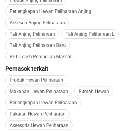
Berbagai jenis produk tersedia di perusahaan kami. Kami
Perlengkapan Hewan Peliharaan Anjing
senang untuk mendapatkan pertanyaan Anda dan kami
akan membalas secepat mungkin. Kita memegang prinsip
Aksesori Anjing Peliharaan
"kualitas yang pertama, layanan yang diberikan terlebih
dahulu, perbaikan berkelanjutan dan inovasi untuk
Tali Anjing Peliharaan
Tali Anjing Peliharaan L
memenuhi pelanggan" untuk manajemen dan "cacat nol,
Tali Anjing Peliharaan Baru
keluhan nol" sebagai sasaran kualitas.
PET Leash Pembelian Massal
Pemasok terkait
Produk Hewan Peliharaan
Makanan Hewan Peliharaan
Rumah Hewan
Perlengkapan Hewan Peliharaan
Pakaian Hewan Peliharaan
Aksesoris Hewan Peliharaan