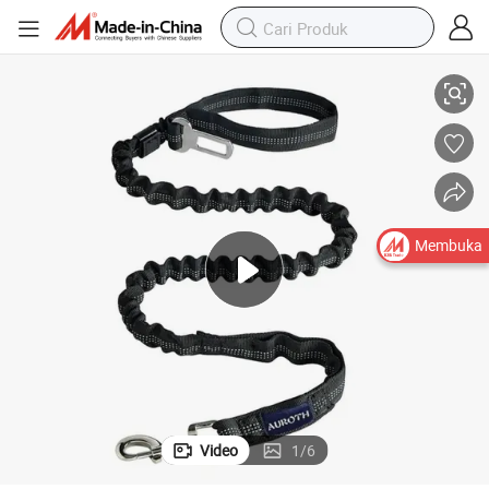
Tali Pelatihan Keamanan Elastis Nylon Gaya Baru yang Laris
Membuka
Video
1
/
6