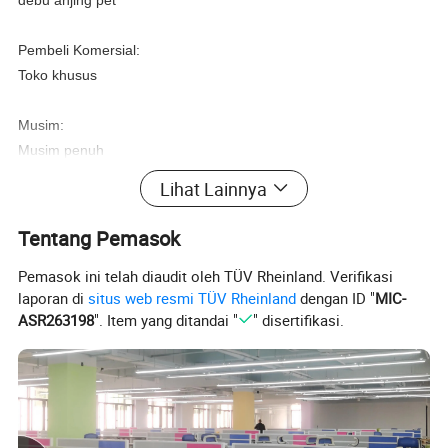
Pembeli Komersial:
Toko khusus
Musim:
Musim penuh
Lihat Lainnya
OEM&ODM:
Dapat menerima
Tentang Pemasok
Pemasok ini telah diaudit oleh TÜV Rheinland. Verifikasi
Waktu pengiriman:
laporan di
situs web resmi TÜV Rheinland
dengan ID "
MIC-
7-15 hari
ASR263198
". Item yang ditandai "
" disertifikasi.
MOQ:
2 potong
Logo: