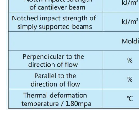
Dibandingkan dengan polyamida konvensional, rendah viskos
volume mekanik, yang relatif sedikit viskositas peleburan da
Properti fisik dasarnya diperlihatkan dalam tabel di bawah in