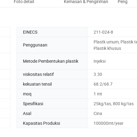
Foto detail
Kemasan & Pengiriman
Pengguna
EINECS
211-024-8
Plastk umum, Plastik t
Penggunaan
Plastik khusus
Metode Pembentukan plastik
Injeksi
viskositas relatif
3.30
kekuatan tensil
68.2/68.7
moq
1 mt
Spesifikasi
25kg/tas, 800 kg/tas
Asal
Cina
Kapasitas Produksi
100000mt/year