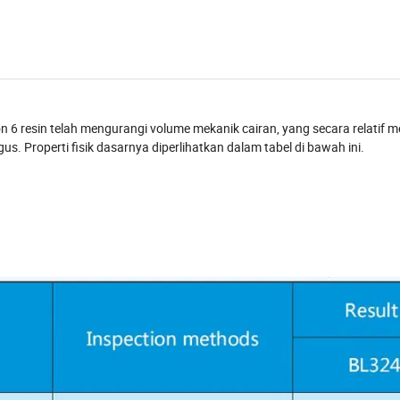
n 6 resin telah mengurangi volume mekanik cairan, yang secara relatif
agus. Properti fisik dasarnya diperlihatkan dalam tabel di bawah ini.
itas nilon 6 resin telah mengurangi cairan
n viskositas solusi, dan kurang lancar.