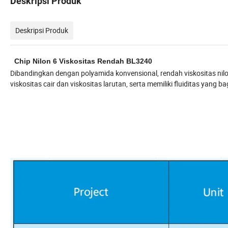
Deskripsi Produk
Deskripsi Produk
Chip Nilon 6 Viskositas Rendah BL3240
Dibandingkan dengan polyamida konvensional, rendah viskositas nilo
viskositas cair dan viskositas larutan, serta memiliki fluiditas yang b
Dibandingkan dengan polyamida konvensional, rendah viskos
volume mekanik, yang relatif sedikit viskositas peleburan da
Properti fisik dasarnya diperlihatkan di tabel bel