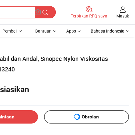
Masuk
Terbitkan RFQ saya
Pembeli
Bantuan
Apps
Bahasa Indonesia
bil dan Andal, Sinopec Nylon Viskositas
Bl3240
siasikan
mintaan
Obrolan