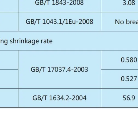
itas nilon 6 resin telah mengurangi cairan
n viskositas solusi, dan kurang lancar.
i.