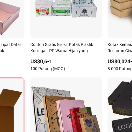
Lipat Datar
Contoh Gratis Grosir Kotak Plastik
Kotak Kemas
uk
Korrugasi PP Warna Hijau yang
Restoran Cin
 Natal Kotak
Disesuaikan untuk Buah dan Sayuran
Lingkungan d
US$0,6-1
US$0,024-
Parfum
serta Kotak Jahe
Kemasan Mak
100 Potong (MOQ)
5.000 Poton