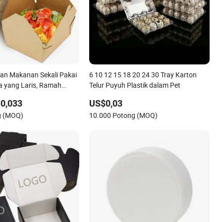
an Makanan Sekali Pakai
6 10 12 15 18 20 24 30 Tray Karton
a yang Laris, Ramah
Telur Puyuh Plastik dalam Pet
an Biodegradable untuk
0,033
US$0,03
anan Siap Saji
g (MOQ)
10.000 Potong (MOQ)