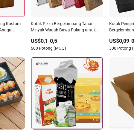
ang Kustom
Kotak Pizza Bergelombang Tahan
Kotak Pengir
 Anggur
Minyak Wadah Bawa Pulang untuk
Bergelomban
t Beku
Kue Kue Kering Kerajinan Makanan
US$0,1-0,5
US$0,09-0
asi Pindahan
500 Potong (MOQ)
300 Potong 
 Kemasan