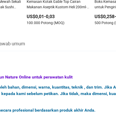
Mewah Sekali
Kemasan Kotak Gable Top Cairan
Boks Kemasa
ak Sushi
Makanan Aseptik Kustom Heli 200ml-
untuk Pengir
engan Saus
2000ml untuk Susu Segar Jus
Memindahka
US$0,01-0,03
US$0,258-
100.000 Potong (MOQ)
500 Potong 
jawab umum
un Nature Online untuk perawatan kulit
eh bahan, dimensi, warna, kuantitas, teknik , dan trim. Jika 
epada kami sebelum petikan. Jika tidak, maka dimensi, kua
secara profesional berdasarkan produk akhir Anda.