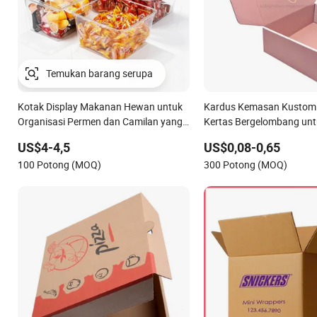
Temukan barang serupa
Kotak Display Makanan Hewan untuk
Kardus Kemasan Kustom 
Organisasi Permen dan Camilan yang
Kertas Bergelombang unt
Jelas
Pengiriman Paket Hadiah
US$4-4,5
US$0,08-0,65
Karton untuk Perhiasan 
100 Potong (MOQ)
300 Potong (MOQ)
Makanan Pizza Cokelat