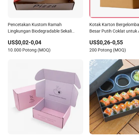
Pencetakan Kustom Ramah
Kotak Karton Bergelomb
Lingkungan Biodegradable Sekali
Besar Putih Coklat untuk
Pakai Kemasan Makanan Cepat Saji
Pakaian Air Makanan Lau
US$0,02-0,04
US$0,26-0,55
Kotak Pizza Kotak Bawa Pulang
Daging Sepatu Transport
10.000 Potong (MOQ)
200 Potong (MOQ)
Pengiriman Pengemasan