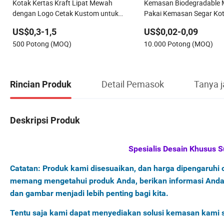
Kotak Kertas Kraft Lipat Mewah
Kemasan Biodegradable 
dengan Logo Cetak Kustom untuk
Pakai Kemasan Segar Kot
Kemasan Parfum, Pakaian, Sepatu,
Kotak Makanan Wadah d
US$0,3-1,5
US$0,02-0,09
Perhiasan, Pengiriman, dan Kotak
500 Potong (MOQ)
10.000 Potong (MOQ)
Hadiah Natal
Detail Pemasok
Tanya 
Rincian Produk
Deskripsi Produk
Spesialis Desain Khusus S
Catatan: Produk kami disesuaikan, dan harga dipengaruhi ol
memang mengetahui produk Anda, berikan informasi Anda k
dan gambar menjadi lebih penting bagi kita.
Tentu saja kami dapat menyediakan solusi kemasan kami 