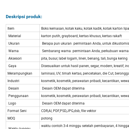
Deskripsi produk:
Item
Boks kemasan, kotak kaku, kotak kadik, kotak karton lipa
Material
karton putih, grayboard, kertas khusus, kertas rakaft
Ukuran
Berapa pun ukuran permintaan Anda, untuk dikustomis
Warna
Sembarang warna permintaan Anda, perkubuan warna m
Aksesori
pita, busur, label logam, linen, benang, tali, bunga kering
Gaya
Disesuaikan untuk hasil panen, segar, modern, kreatif,
Merampungkan
laminasi, UV, timah kertas, pencetakan, die Cut, berongga
Industri
kosmetik, kosmetik, perawatan pribadi, kecantikan, we
Desain
Desain OEM dapat diterima
Penggunaan
kosmetik, kosmetik, perawatan pribadi, kecantikan, wewa
Logo
Desain OEM dapat diterima
Format Seni
CDR,AI, PDF,PSD,JPG,dsb, file vektor
MOQ
potong
waktu contoh:3-4 minggu setelah pembayaran, 4 hingg
Waktu tunggu