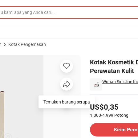
n
Kotak Pengemasan
un Nature untuk Perawatan Kulit
Kotak Kosmetik D
Perawatan Kulit
Wuhan Sinicline Ind
Harga
Temukan barang serupa
US$0,35
1.000-4.999
Potong
Hubungi Pemasok
Kirim Per