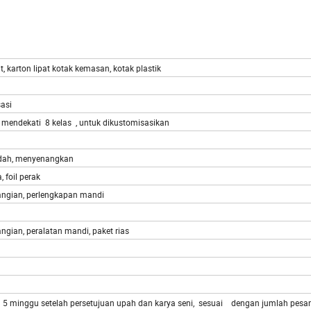
t, karton lipat kotak kemasan, kotak plastik
asi
endekati 8 kelas , untuk dikustomisasikan
 indah, menyenangkan
, foil perak
wangian, perlengkapan mandi
ngian, peralatan mandi, paket rias
a 5 minggu setelah persetujuan upah dan karya seni, sesuai dengan jumlah pesa