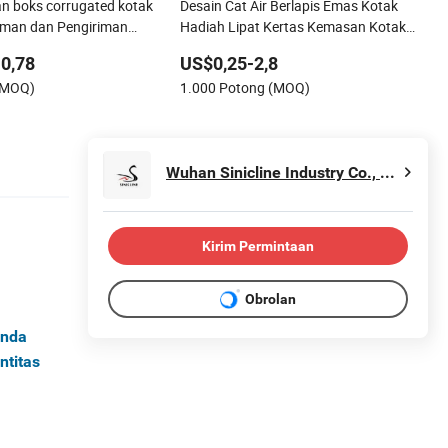
n boks corrugated kotak
Desain Cat Air Berlapis Emas Kotak
iman dan Pengiriman
Hadiah Lipat Kertas Kemasan Kotak
n
Kertas Karton Kotak Kertas Kustom
0,78
US$0,25-2,8
(MOQ)
1.000 Potong (MOQ)
Wuhan Sinicline Industry Co., Ltd.
Kirim Permintaan
Obrolan
Anda
ntitas