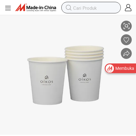
Cangkir Kertas Putih Bermerk dengan Logo Kustom
Membuka