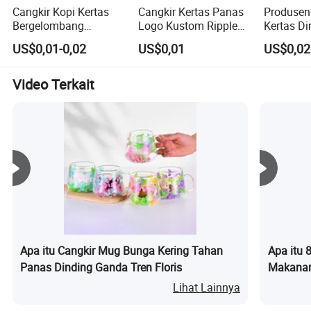
Cangkir Kopi Kertas
Cangkir Kertas Panas
Produsen
Bergelombang
Logo Kustom Ripple
Kertas Di
Biodegradable Sekali
Wall dengan Tutup
Sekali Pa
US$0,01-0,02
US$0,01
US$0,02
Pakai Cangkir Teh
untuk Restoran dan
Minuman
Sekali Pakai
Kafe
Dingin
Video Terkait
Apa itu Cangkir Mug Bunga Kering Tahan
Apa itu
Panas Dinding Ganda Tren Floris
Makanan
Peliharaa
Lihat Lainnya