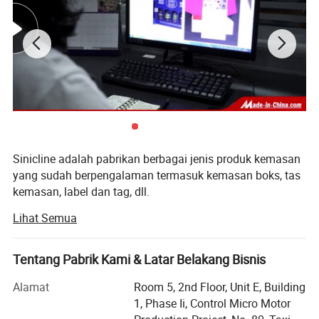
Sinicline adalah pabrikan berbagai jenis produk kemasan
yang sudah berpengalaman termasuk kemasan boks, tas
kemasan, label dan tag, dll.
Lihat Semua
Kami telah membangun sistem kontrol kualitas yang
ketat yakni inspeksi 100%, kualitas kami yang sangat baik
menjamin penghargaan dan kepercayaan pelanggan, dan
Tentang Pabrik Kami & Latar Belakang Bisnis
sekarang kami telah menyetujui banyak merek terkenal.
Alamat
Room 5, 2nd Floor, Unit E, Building
Harga kami sangat kompetitif, kami memberikan kualitas
1, Phase Ii, Control Micro Motor
tinggi, pelayanan cepat dan pelayanan yang sangat baik.