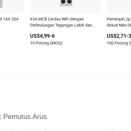
A 16A 20A
63A MCB Cerdas WiFi dengan
Pemimpin 2p
Perlindungan Tegangan Lebih dan
Sirkuit Mini
Kurang Pengukuran Daya Kontrol
Listrik Sola
US$4,99-6
US$2,71-3
Jarak Jauh Tuya
10 Potong (MOQ)
100 Potong 
k Pemutus Arus