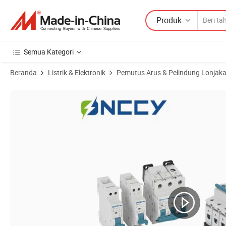
Produk
Semua Kategori
Beranda
Listrik & Elektronik
Pemutus Arus & Pelindung Lonjak
Gambar Produk dari Saklar Listrik 1p 2p 3p 4p MCB Mini 6A 16A 10A