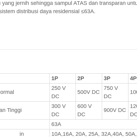
u yang jernih sehingga sampul ATAS dan transparan unt
istem distribusi daya residensial ≤63A.
1P
2P
3P
4P
250 V
750 V
ormal
500V DC
10
DC
DC
300 V
600 V
12
 Tinggi
900V DC
DC
DC
D
63A
 in
10A,16A, 20A, 25A, 32A,40A, 50A