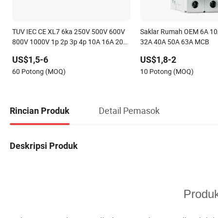
TUV IEC CE XL7 6ka 250V 500V 600V
Saklar Rumah OEM 6A 10
800V 1000V 1p 2p 3p 4p 10A 16A 20A
32A 40A 50A 63A MCB
25A 32A 40A 50A 63A Solar PV DC
US$1,5-6
US$1,8-2
MCB Mini Pemutus Sirkuit
60 Potong (MOQ)
10 Potong (MOQ)
Detail Pemasok
Rincian Produk
Deskripsi Produk
Produ