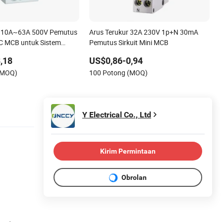
 10A~63A 500V Pemutus
Arus Terukur 32A 230V 1p+N 30mA
 DC MCB untuk Sistem
Pemutus Sirkuit Mini MCB
r Rumah
,18
US$0,86-0,94
(MOQ)
100 Potong (MOQ)
Y Electrical Co., Ltd
Kirim Permintaan
Obrolan