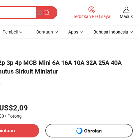
Masuk
Terbitkan RFQ saya
Pembeli
Bantuan
Apps
Bahasa Indonesia
p 2p 3p 4p MCB Mini 6A 16A 10A 32A 25A 40A
tus Sirkuit Miniatur
d
US$2,09
50+
Potong
mintaan
Obrolan