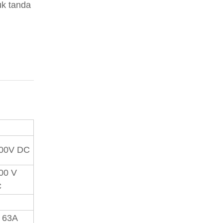
uk tanda
00V DC
00 V
C
, 63A