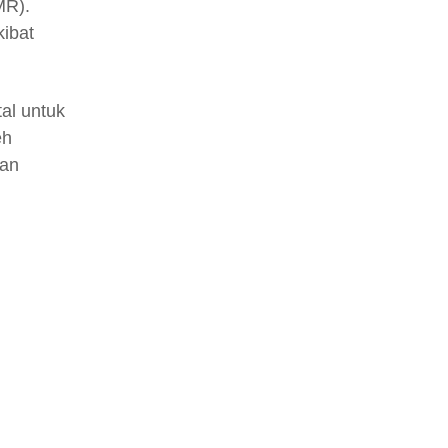
MR).
ibat
tal untuk
eh
kan