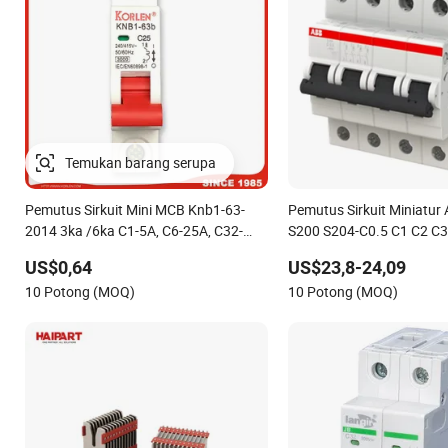
Temukan barang serupa
Pemutus Sirkuit Mini MCB Knb1-63-
Pemutus Sirkuit Miniatu
2014 3ka /6ka C1-5A, C6-25A, C32-
S200 S204-C0.5 C1 C2 C3
63A 1p, 1p+N, 3p 3+N, 4p
C10 C13 C16 C20 C25 C3
US$0,64
US$23,8-24,09
63A 4P Kurva-C asli & Ba
10 Potong (MOQ)
10 Potong (MOQ)