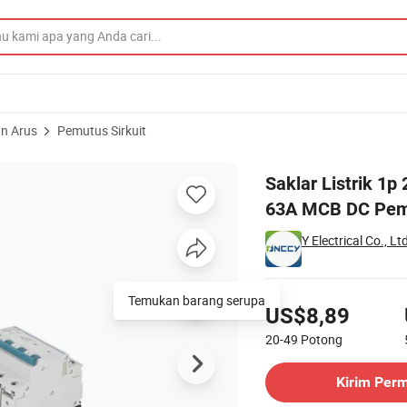
an Arus
Pemutus Sirkuit
 32A 25A 40A 63A MCB DC Pemutus Sirkuit Miniatur
Saklar Listrik 1
63A MCB DC Pemu
Y Electrical Co., Lt
Harga
Temukan barang serupa
US$8,89
20-49
Potong
Hubungi Pemasok
Kirim Per