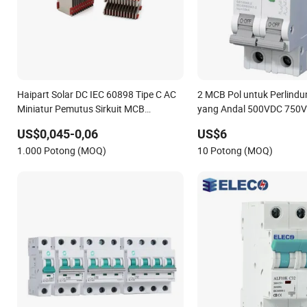
Haipart Solar DC IEC 60898 Tipe C AC
2 MCB Pol untuk Perlindun
Miniatur Pemutus Sirkuit MCB
yang Andal 500VDC 750
Rangkaian Pemutus Busur Perakitan
US$0,045-0,06
US$6
Dilapisi Seng Nikel
1.000 Potong (MOQ)
10 Potong (MOQ)