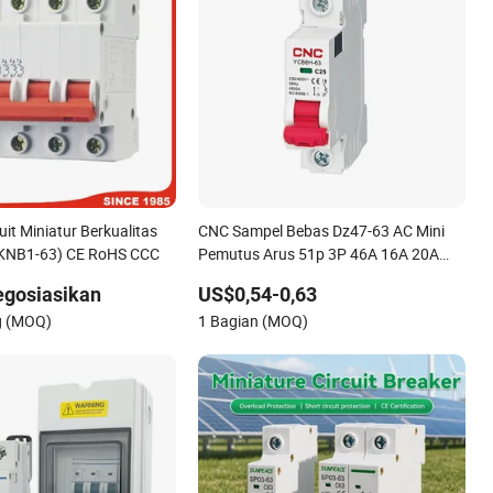
it Miniatur Berkualitas
CNC Sampel Bebas Dz47-63 AC Mini
(KNB1-63) CE RoHS CCC
Pemutus Arus 51p 3P 46A 16A 20A
40A 63A AC 230V 400V MCB Elektrik
egosiasikan
US$0,54-0,63
g (MOQ)
1 Bagian (MOQ)