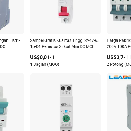
gan Listrik
Sampel Gratis Kualitas Tinggi SA47-63
Harga Pabrik
VDC
1p-D1 Pemutus Sirkuit Mini DC MCB
200V 100A Pe
untuk Keamanan Elektrik
dengan Kotak
US$0,01-1
US$3,7-11
MCB untuk P
1 Bagian (MOQ)
2 Potong (M