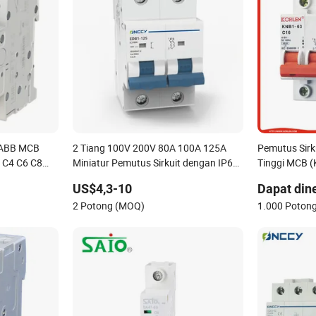
r ABB MCB
2 Tiang 100V 200V 80A 100A 125A
Pemutus Sirku
 C4 C6 C8
Miniatur Pemutus Sirkuit dengan IP66
Tinggi MCB 
2 C40 C50
Kotak Tahan Air untuk Sistem
US$4,3-10
Dapat din
ru
Penyimpanan Baterai Solar PV
2 Potong (MOQ)
1.000 Poton
Pemutus DC MCB