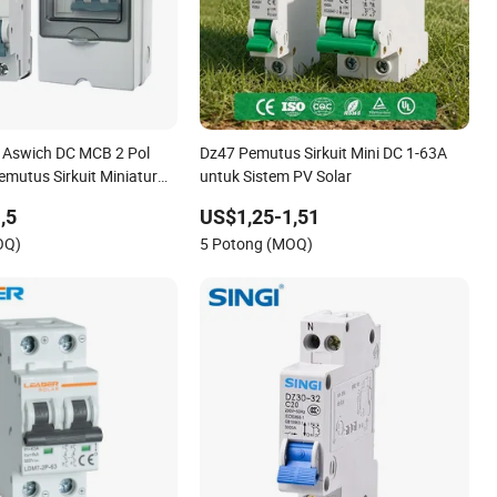
 Aswich DC MCB 2 Pol
Dz47 Pemutus Sirkuit Mini DC 1-63A
mutus Sirkuit Miniatur
untuk Sistem PV Solar
 Distribusi Pemutus DC
,5
US$1,25-1,51
anel Surya
OQ)
5 Potong (MOQ)