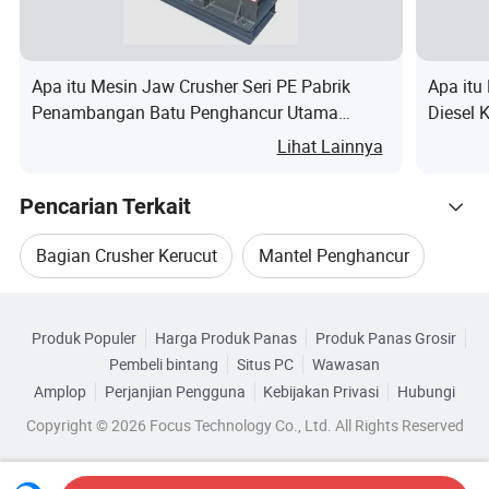
Masa pakai yang lebih lama dapat mengurangi waktu
dan biaya perawatan
Apa itu Mesin Jaw Crusher Seri PE Pabrik
Apa itu
Bahan:
Penambangan Batu Penghancur Utama
Diesel 
Baja mangan tinggi. Mn13Cr2 , Mn18C2, Mn22Cr2.
Harga Pabrik Jaw Crusher Diesel Portabel
Penghan
Lihat Lainnya
Baja krom tinggi:,
Tanaman Penghancur Batu Portabel
Batu Mo
Baja karbon
Pencarian Terkait
Bagian Utama mana yang kami miliki?
Bagian Crusher Kerucut
Mantel Penghancur
Telusuri menurut Kategori
Mantel Untuk Penghancur
Mantel Kerucut
Produk Populer
Harga Produk Panas
Produk Panas Grosir
Pelat Aus
Pembeli bintang
Situs PC
Wawasan
eksentrik
Bagian Penghancur Mantel
Pelat Langkah
Amplop
Perjanjian Pengguna
Kebijakan Privasi
Hubungi
Bushing
Pemeliharapan
Selubung
Copyright © 2026 Focus Technology Co., Ltd. All Rights Reserved
Bagian Kerucut Penghancur Mantel
Shell atas
Utama
bawah
Shell bawah
Silinder Set
Lapisan
Poros Utama
Hidrologis