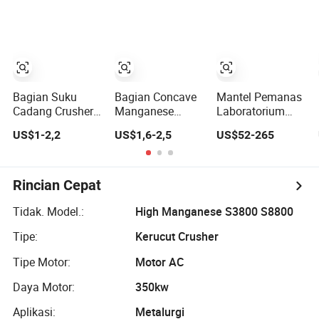
Mantel untuk
Liner dengan
untuk Crusher
Crusher Kerucut
Sisipan Tic
Kerucut
Bagian Suku
Bagian Concave
Mantel Pemanas
Cadang Crusher
Manganese
Laboratorium
Kerucut
Tinggi Mantel
dengan
US$1-2,2
US$1,6-2,5
US$52-265
Pelindung
Pelindung untuk
Sertifikasi CE ISO
Mangkok dan
Crusher Kerucut
Mantel untuk
Telsmith
Rincian Cepat
Tidak. Model.:
High Manganese S3800 S8800
Tipe:
Kerucut Crusher
Tipe Motor:
Motor AC
Daya Motor:
350kw
Aplikasi:
Metalurgi