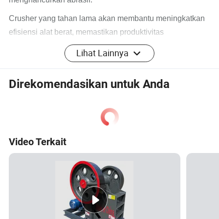
Crusher yang tahan lama akan membantu meningkatkan
efisiensi alat berat, memastikan produktivitas
menghancurkan dan masa pakai yang lebih lama.
Lihat Lainnya
Crusher pengisian crusher berkualitas tinggi mengurangi
perawatan waktu shutdown dan mencegah kerugian laba.
Direkomendasikan untuk Anda
Lapisan Liner Premium kita Crusher memiliki fitur:
Sepenuhnya disesuaikan agar sesuai dengan profil
dan konfigurasi alat berat
Video Terkait
Desain lapisan mantel yang disesuaikan sepenuhnya
untuk output keausan maksimum
Baja mangan berkualitas tinggi untuk efisiensi dan
masa pakai alat berat yang serba guna
Kekuatan, ketahanan, dan resistan benturan tinggi
100% pencegahan erosi, peningkatan waktu kerja
penghancuran dan masa pakai