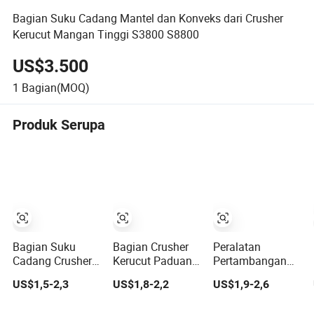
Bagian Suku Cadang Mantel dan Konveks dari Crusher
Kerucut Mangan Tinggi S3800 S8800
US$3.500
1
Bagian(MOQ)
Produk Serupa
Bagian Suku
Bagian Crusher
Peralatan
Cadang Crusher
Kerucut Paduan
Pertambangan
Kerucut
Mangan Tinggi
Bagian Aus
US$1,5-2,3
US$1,8-2,2
US$1,9-2,6
Pelindung
HP400 Concave
Mantel dan
Mangkok dan
Mantle Bowl
Pelapis Mangkok